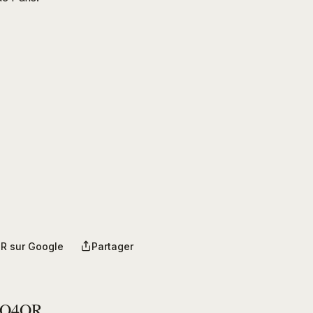
R sur Google
Partager
PO4OR