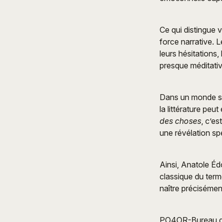
Ce qui distingue 
force narrative. 
leurs hésitations,
presque méditativ
Dans un monde sat
la littérature peu
des choses
, c’e
une révélation s
Ainsi, Anatole Éd
classique du terme
naître précisémen
PO4OR-Bureau de