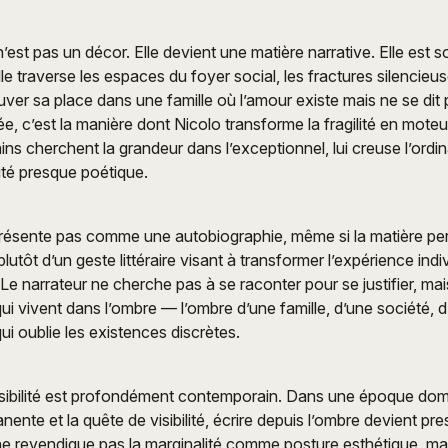
n’est pas un décor. Elle devient une matière narrative. Elle est so
e traverse les espaces du foyer social, les fractures silencieus
rouver sa place dans une famille où l’amour existe mais ne se dit
e, c’est la manière dont Nicolo transforme la fragilité en moteu
ins cherchent la grandeur dans l’exceptionnel, lui creuse l’ordin
ité presque poétique.
résente pas comme une autobiographie, même si la matière per
 plutôt d’un geste littéraire visant à transformer l’expérience indi
. Le narrateur ne cherche pas à se raconter pour se justifier, m
ui vivent dans l’ombre — l’ombre d’une famille, d’une société, 
i oublie les existences discrètes.
visibilité est profondément contemporain. Dans une époque do
nente et la quête de visibilité, écrire depuis l’ombre devient pr
 ne revendique pas la marginalité comme posture esthétique, ma