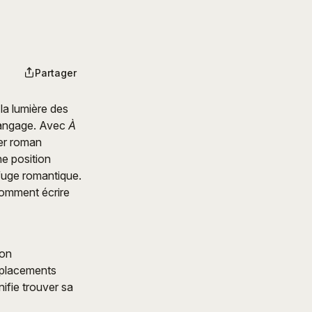
Partager
la lumière des
 langage. Avec
À
er roman
ne position
efuge romantique.
 comment écrire
ion
déplacements
ifie trouver sa