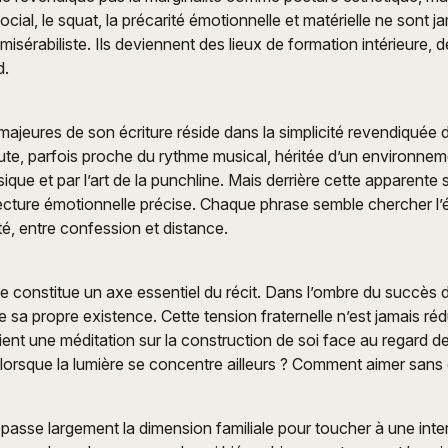
cial, le squat, la précarité émotionnelle et matérielle ne sont 
misérabiliste. Ils deviennent des lieux de formation intérieure,
d.
majeures de son écriture réside dans la simplicité revendiquée 
rute, parfois proche du rythme musical, héritée d’un environneme
que et par l’art de la punchline. Mais derrière cette apparente s
cture émotionnelle précise. Chaque phrase semble chercher l’éq
té, entre confession et distance.
re constitue un axe essentiel du récit. Dans l’ombre du succès de
e sa propre existence. Cette tension fraternelle n’est jamais rédu
vient une méditation sur la construction de soi face au regard d
orsque la lumière se concentre ailleurs ? Comment aimer sans d
passe largement la dimension familiale pour toucher à une inte