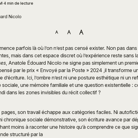
PM
4 min de lecture
ard Nicolo
mmence parfois là où l’on n’est pas censé exister. Non pas dans 
entes, mais dans cet espace discret où l’expérience reste sans
ses
, Anatole Édouard Nicolo ne signe pas simplement un premi
nsé par le prix « Envoyé par la Poste » 2024 ,il transforme u
 d’écriture. Ici, l’ombre n’est ni une posture esthétique ni un r
té sociale, une mémoire familiale et une question existentielle :
ndi dans les zones invisibles du récit collectif ?
 pages, son travail échappe aux catégories faciles. Ni autofict
ni chronique sociale démonstrative, son écriture avance par 
hant moins à raconter une histoire qu’à comprendre ce que sign
de structuré par la