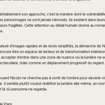
véritablement son approche, c’est la manière dont la vulnérabili
Les personnages ne sont jamais héroïsés. Ils existent dans leurs
 leurs fragilités. Cette attention au détail humain donne au roma
e.
uré d’images rapides et de récits simplifiés, la démarche de N
t encore être un espace de lenteur et de transformation intérieur
st accepter d’entrer dans une zone de nuance où la lumière ne 
pectaculaire, mais comme un déplacement progressif du regard.
ouard Nicolo ne cherche pas à sortir de l’ombre pour devenir vi
. Il semble plutôt vouloir redéfinir la lumière elle-même, en mon
t là où personne ne regarde.
 Paris.