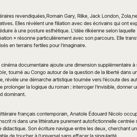
ttéraires revendiquées,Romain Gary, Rilke, Jack London, Zola,n
ives. Elles révèlent une filiation avec des écrivains qui ont expl
duire à une posture esthétique. L’idée rilkéenne selon laquelle 
éation » résonne particulièrement avec son parcours. Elle tran
és en terrains fertiles pour l’imaginaire.
e cinéma documentaire ajoute une dimension supplémentaire à s
ble
, tourné au Congo autour de la question de la liberté dans 
e, révèle une démarche artistique tournée vers l’écoute des aut
 prolonger la logique du roman : interroger l’invisible, donner 
d dominant.
ittéraire français contemporain, Anatole Édouard Nicolo occu
s’inscrit ni dans une littérature purement autofictionnelle centrée 
le didactique. Son écriture navigue entre les deux, cherchant un
le de toucher à l’universel sans effacer la singularité.