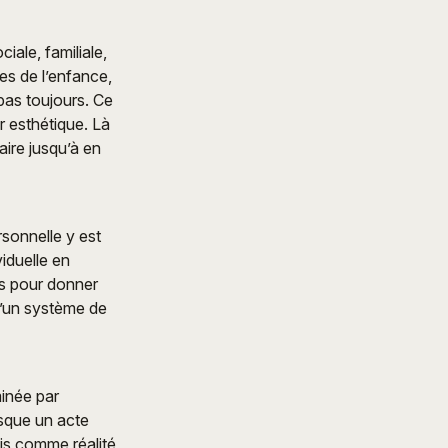
ciale, familiale,
es de l’enfance,
 pas toujours. Ce
r esthétique. Là
aire jusqu’à en
sonnelle y est
viduelle en
ais pour donner
d’un système de
minée par
esque un acte
is comme réalité