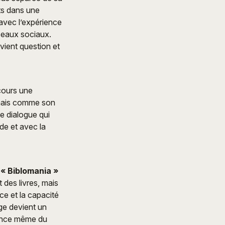
its dans une
 avec l’expérience
seaux sociaux.
vient question et
rcours une
, mais comme son
e dialogue qui
de et avec la
e
« Biblomania »
 des livres, mais
ce et la capacité
age devient un
sence même du