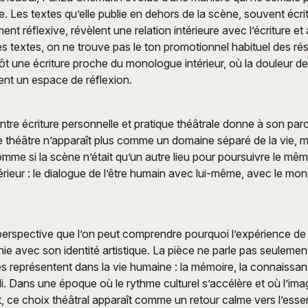
e. Les textes qu’elle publie en dehors de la scène, souvent écr
t réflexive, révèlent une relation intérieure avec l’écriture et
 textes, on ne trouve pas le ton promotionnel habituel des ré
t une écriture proche du monologue intérieur, où la douleur de
ient un espace de réflexion.
ntre écriture personnelle et pratique théâtrale donne à son pa
 Le théâtre n’apparaît plus comme un domaine séparé de la vie
me si la scène n’était qu’un autre lieu pour poursuivre le mêm
rieur : le dialogue de l’être humain avec lui-même, avec le mon
perspective que l’on peut comprendre pourquoi l’expérience d
e avec son identité artistique. La pièce ne parle pas seulement
res représentent dans la vie humaine : la mémoire, la connaissan
bli. Dans une époque où le rythme culturel s’accélère et où l’im
, ce choix théâtral apparaît comme un retour calme vers l’es