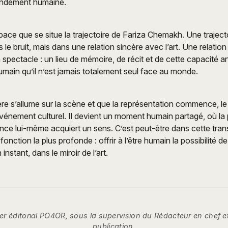
ondément humaine.
pace que se situe la trajectoire de Fariza Chemakh. Une trajecto
 le bruit, mais dans une relation sincère avec l’art. Une relation 
 spectacle : un lieu de mémoire, de récit et de cette capacité an
humain qu’il n’est jamais totalement seul face au monde.
ière s’allume sur la scène et que la représentation commence, l
événement culturel. Il devient un moment humain partagé, où la
lence lui-même acquiert un sens. C’est peut-être dans cette tra
fonction la plus profonde : offrir à l’être humain la possibilité d
instant, dans le miroir de l’art.
ier éditorial PO4OR, sous la supervision du Rédacteur en chef e
publication.