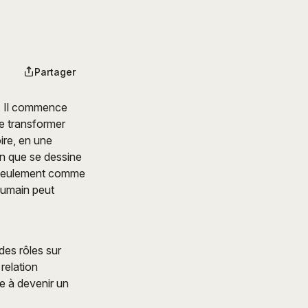
Partager
e. Il commence
e transformer
ire, en une
on que se dessine
as seulement comme
 humain peut
des rôles sur
relation
re à devenir un