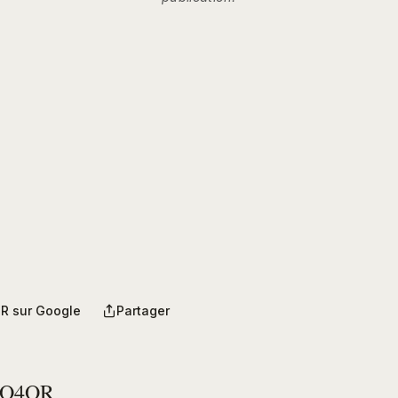
R sur Google
Partager
PO4OR