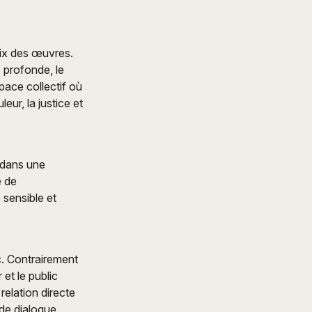
oix des œuvres.
s profonde, le
pace collectif où
eur, la justice et
e dans une
e de
sensible et
ic. Contrairement
 et le public
elation directe
 de dialogue