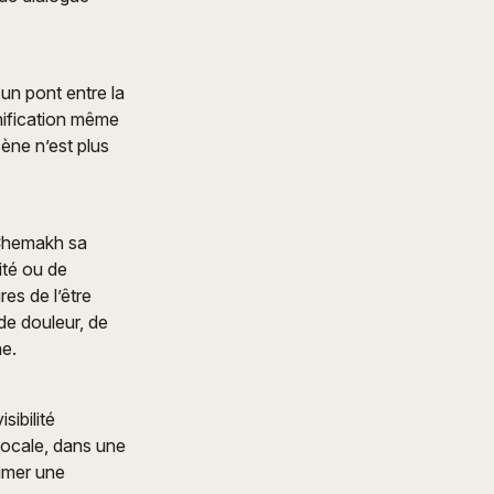
 un pont entre la
gnification même
cène n’est plus
 Chemakh sa
ité ou de
res de l’être
de douleur, de
ne.
sibilité
 locale, dans une
rimer une