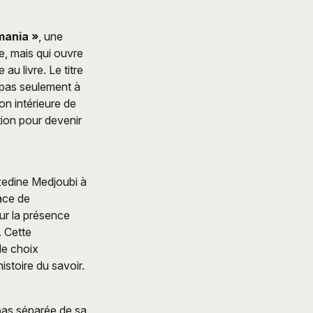
mania »
, une
e, mais qui ouvre
au livre. Le titre
e pas seulement à
ion intérieure de
tion pour devenir
zedine Medjoubi à
ace de
ur la présence
. Cette
le choix
istoire du savoir.
pas séparée de sa