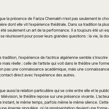
ngue la présence de Fariza Chemakh n’est pas seulement le ch
ière dont elle vit l’expérience théâtrale. Dans sa tradition la plu
 été seulement un art de la performance. Il a toujours été un es
se réunissent pour poser leurs grandes questions : la vie, la doul
tradition, l’expérience de l’actrice algérienne semble s’inscrir
e mais réelle : celle de l’artiste qui voit dans le théâtre une form
n pas une connaissance académique, mais une connaissance 
ontact direct avec l’expérience des autres.
que aussi la relation particulière qui se crée entre elle et le publ
télévision, le théâtre repose sur une présence vivante. L’acteur
 instant, le même temps, parfois même le même silence. Cette r
une énergie singulière, où la représentation devient une forme