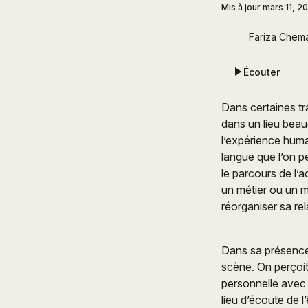
Mis à jour
mars 11, 2
Fariza Chema
Écouter
Dans certaines tr
dans un lieu beau
l’expérience huma
langue que l’on p
le parcours de l’
un métier ou un m
réorganiser sa re
Dans sa présence 
scène. On perçoit 
personnelle avec 
lieu d’écoute de 