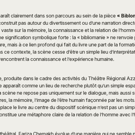
paraît clairement dans son parcours au sein de la pièce
« Biblo
onstruit pas autour du divertissement ou d’une narration direct
vaste sur la mémoire, la connaissance et la relation de l’homme 
e signification symbolique forte : la « bibliomanie » ne renvoi
ure, mais à ce lien profond qui fait du livre une part de la format
s ce contexte, la scène cesse d’être un simple lieu d’interpréta
rencontrent la connaissance et l’expérience humaine.
, produite dans le cadre des activités du Théâtre Régional Az
e apparaît comme un lieu de recherche plutôt qu’un simple esp
a scène ne repose pas uniquement sur le dialogue, mais aussi s
ivres, la mémoire, l’image de l’être humain façonnée par les mots
lace le livre au centre du dispositif scénique n’est pas un simp
constitue une métaphore claire de la relation de l’homme avec l’h
 théâtral, Fariza Chemakh évolue d’une manière qui ne semble 