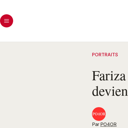
PORTRAITS
Fariz
devien
Par
PO4OR