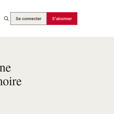
Se connecter
S'abonner
ène
moire