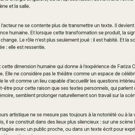
ène et la salle.
l’acteur ne se contente plus de transmettre un texte. Il devient
ience humaine. Et lorsque cette transformation se produit, la si
n change. Le rôle n’est plus seulement joué : il est habité. Et la s
 : elle est ressentie.
t cette dimension humaine qui donne à l’expérience de Fariza
ière. Elle ne considère pas le théâtre comme un espace de célébr
e le vit comme un lieu capable d’accueillir les questions intérieu
t-être pour cette raison que ses textes personnels, qui parlent 
mémoire, semblent prolonger naturellement son travail sur la scè
rs artistique ne se mesure pas toujours à la notoriété ou à la vi
s, il se construit dans des lieux plus silencieux : sur une scène
rtagée avec un public proche, ou dans un texte écrit pour exp