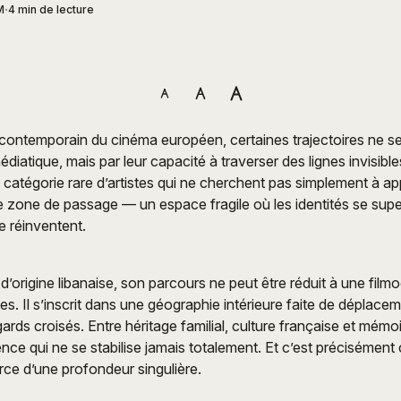
M
4 min de lecture
ontemporain du cinéma européen, certaines trajectoires ne se
diatique, mais par leur capacité à traverser des lignes invisible
 catégorie rare d’artistes qui ne cherchent pas simplement à app
e zone de passage — un espace fragile où les identités se sup
e réinventent.
d’origine libanaise, son parcours ne peut être réduit à une film
es. Il s’inscrit dans une géographie intérieure faite de déplace
gards croisés. Entre héritage familial, culture française et mémoir
ce qui ne se stabilise jamais totalement. Et c’est précisément c
urce d’une profondeur singulière.