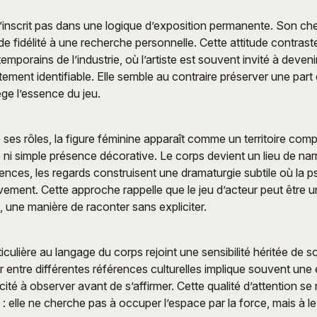
s’inscrit pas dans une logique d’exposition permanente. Son c
de fidélité à une recherche personnelle. Cette attitude contrast
porains de l’industrie, où l’artiste est souvent invité à deven
tement identifiable. Elle semble au contraire préserver une part
ège l’essence du jeu.
 ses rôles, la figure féminine apparaît comme un territoire com
 ni simple présence décorative. Le corps devient un lieu de narr
ilences, les regards construisent une dramaturgie subtile où la 
vement. Cette approche rappelle que le jeu d’acteur peut être 
le, une manière de raconter sans expliciter.
ticulière au langage du corps rejoint une sensibilité héritée de 
r entre différentes références culturelles implique souvent un
té à observer avant de s’affirmer. Cette qualité d’attention se
 : elle ne cherche pas à occuper l’espace par la force, mais à l