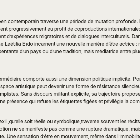
en contemporain traverse une période de mutation profonde. L
cent progressivement au profit de coproductions internationales
sent d’expériences migratoires et de dialogues interculturels. D
 Laëtitia Eïdo incarnent une nouvelle manière d’être actrice : 
entante d’un pays ou d’une tradition, mais médiatrice entre plu
ermédiaire comporte aussi une dimension politique implicite. Por
 espace artistique peut devenir une forme de résistance silenci
mplistes. Sans discours militant explicite, sa trajectoire propos
ne présence qui refuse les étiquettes figées et privilégie la com
exil ,qu’elle soit réelle ou symbolique,traverse souvent les réci
 notion ne se manifeste pas comme une rupture dramatique, m
te. Une sensation d’être en mouvement, même dans l’immobilit