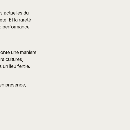
s actuelles du
é. Et la rareté
 la performance
raconte une manière
rs cultures,
un lieu fertile.
 en présence,