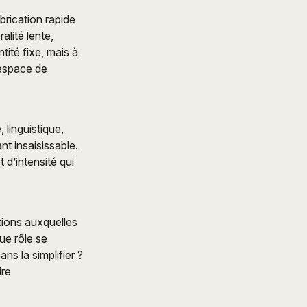
brication rapide
alité lente,
tité fixe, mais à
 espace de
 linguistique,
nt insaisissable.
 d’intensité qui
tions auxquelles
que rôle se
ns la simplifier ?
ire