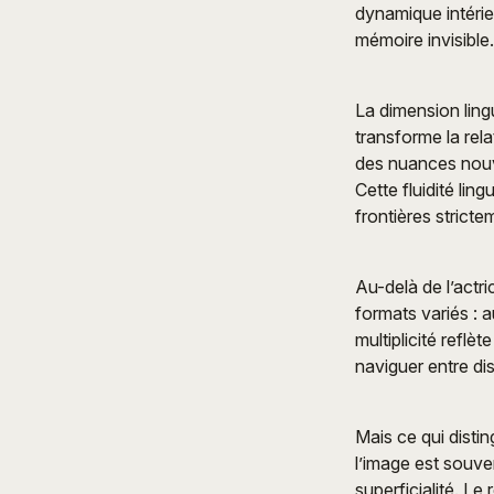
dynamique intérie
mémoire invisible.
La dimension ling
transforme la rela
des nuances nouve
Cette fluidité li
frontières stricte
Au-delà de l’actri
formats variés : a
multiplicité refl
naviguer entre dis
Mais ce qui disti
l’image est souven
superficialité. Le