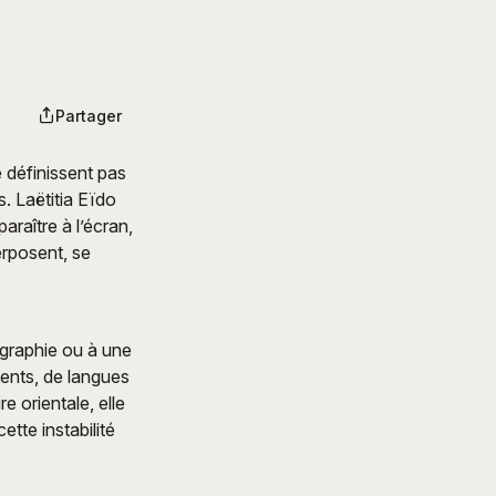
Partager
 définissent pas
s. Laëtitia Eïdo
araître à l’écran,
erposent, se
ographie ou à une
ments, de langues
e orientale, elle
ette instabilité