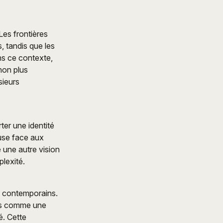
es frontières
, tandis que les
ans ce contexte,
non plus
sieurs
ter une identité
euse face aux
e une autre vision
plexité.
ts contemporains.
ais comme une
é. Cette