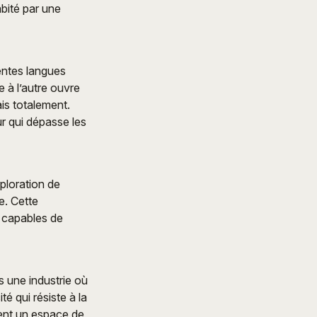
bité par une
rentes langues
e à l’autre ouvre
is totalement.
ur qui dépasse les
xploration de
e. Cette
, capables de
s une industrie où
é qui résiste à la
ient un espace de