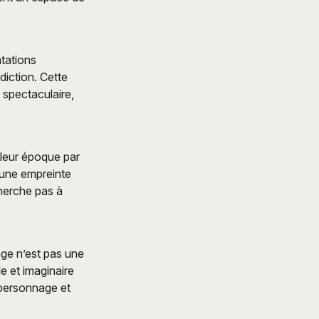
ntations
diction. Cette
 spectaculaire,
 leur époque par
t une empreinte
cherche pas à
age n’est pas une
e et imaginaire
e personnage et