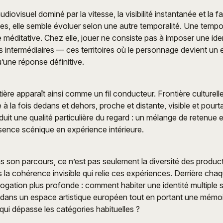
ovisuel dominé par la vitesse, la visibilité instantanée et la fa
ues, elle semble évoluer selon une autre temporalité. Une tempor
 méditative. Chez elle, jouer ne consiste pas à imposer une iden
s intermédiaires — ces territoires où le personnage devient un
u’une réponse définitive.
ière apparaît ainsi comme un fil conducteur. Frontière culturelle,
 à la fois dedans et dehors, proche et distante, visible et pourta
uit une qualité particulière du regard : un mélange de retenue et
sence scénique en expérience intérieure.
s son parcours, ce n’est pas seulement la diversité des produc
is la cohérence invisible qui relie ces expériences. Derrière cha
ogation plus profonde : comment habiter une identité multiple sa
dans un espace artistique européen tout en portant une mémo
ui dépasse les catégories habituelles ?