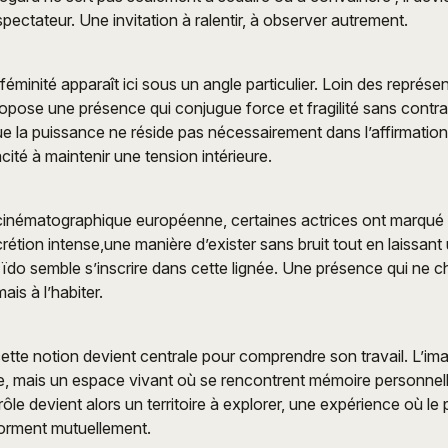
pectateur. Une invitation à ralentir, à observer autrement.
féminité apparaît ici sous un angle particulier. Loin des représe
propose une présence qui conjugue force et fragilité sans contra
que la puissance ne réside pas nécessairement dans l’affirmation
ité à maintenir une tension intérieure.
 cinématographique européenne, certaines actrices ont marqué
rétion intense,une manière d’exister sans bruit tout en laissan
 Eïdo semble s’inscrire dans cette lignée. Une présence qui ne 
ais à l’habiter.
 cette notion devient centrale pour comprendre son travail. L’im
e, mais un espace vivant où se rencontrent mémoire personnell
rôle devient alors un territoire à explorer, une expérience où l
sforment mutuellement.