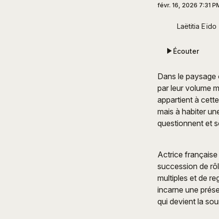
févr. 16, 2026 7:31 P
Laëtitia Eïdo
Écouter
Dans le paysage c
par leur volume mé
appartient à cette
mais à habiter un
questionnent et s
Actrice française 
succession de rôl
multiples et de re
incarne une présen
qui devient la so