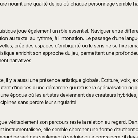
ure nourrit une qualité de jeu où chaque personnage semble ha
uistique joue également un rôle essentiel. Naviguer entre diffé
tion au texte, au rythme, à l’intonation. Le passage d’une langu
lles, crée des espaces d’ambiguïté où le sens ne se fixe jama
nguistique enrichit son approche du jeu, permettant une profonde
ment narratives.
ce, il y a aussi une présence artistique globale. Écriture, voix, e
utant d’indices d’une démarche qui refuse la spécialisation rigid
ète une époque où les artistes deviennent des créateurs hybrides
ciplines sans perdre leur singularité.
ngue véritablement son parcours reste la relation au regard. Dan
t instrumentalisée, elle semble chercher une forme d’authenticit
 regard ne sert pas seulement à séduire ou à convaincre ; il dev