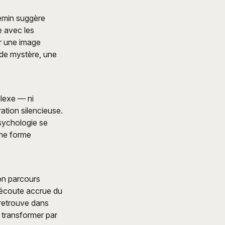
hemin suggère
e avec les
ir une image
 de mystère, une
plexe — ni
ation silencieuse.
psychologie se
une forme
son parcours
e écoute accrue du
 retrouve dans
e transformer par