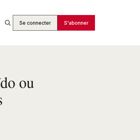
Se connecter
S'abonner
ïdo ou
s