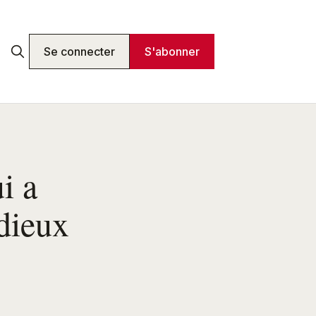
Se connecter
S'abonner
i a
rdieux