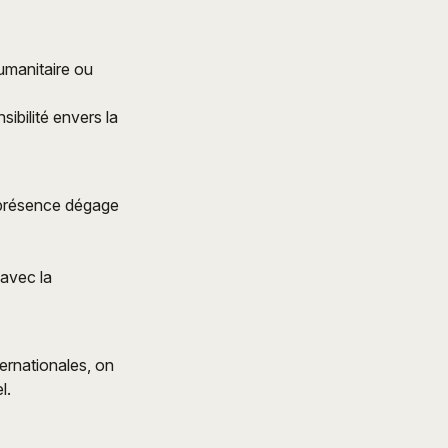
umanitaire ou
ibilité envers la
 présence dégage
 avec la
ernationales, on
l.