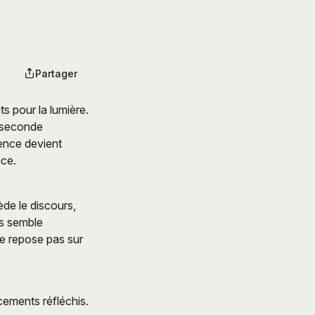
Partager
s pour la lumière.
e seconde
ence devient
nce.
ède le discours,
rs semble
ne repose pas sur
cements réfléchis.