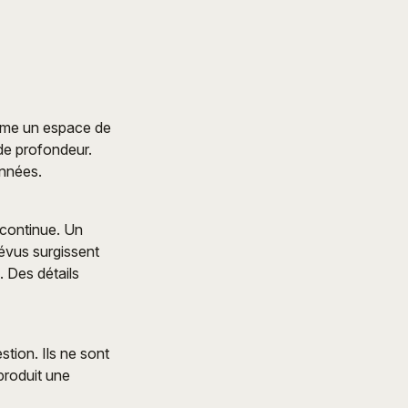
comme un espace de
 de profondeur.
onnées.
 continue. Un
révus surgissent
 Des détails
tion. Ils ne sont
produit une