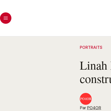
PORTRAITS
Linah 
constru
Par
PO4OR