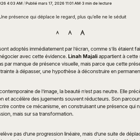
026 4:03 AM
/
Publié
mars 17, 2026 11:01 AM
3 min de lecture
i Une présence qui déplace le regard, plus qu’elle ne le séduit
sont adoptés immédiatement par l’écran, comme s’ils étaient fait
 négocier avec cette évidence.
Linah Majali
appartient à cett
as par manque de présence visuelle, mais parce que cette prés
ntrainte à dépasser, une hypothèse à déconstruire en permane
ontemporaine de l’image, la beauté n’est pas neutre. Elle préc
ion et accélère des jugements souvent réducteurs. Son parcou
crire contre ce mécanisme, en construisant une présence qui 
ssion, mais sur sa transformation.
relève pas d’une progression linéaire, mais d’une suite de dépla