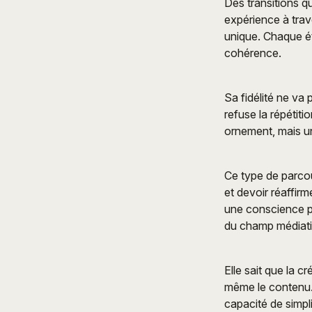
Des transitions q
expérience à trave
unique. Chaque é
cohérence.
Sa fidélité ne va
refuse la répétitio
ornement, mais un 
Ce type de parcou
et devoir réaffirm
une conscience p
du champ médiati
Elle sait que la c
même le contenu. D
capacité de simpli