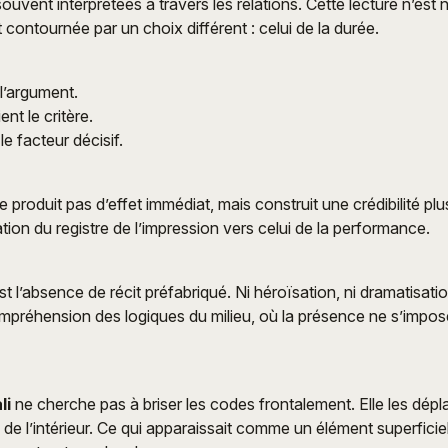
souvent interprétées à travers les relations. Cette lecture n’est n
t contournée par un choix différent : celui de la durée.
 l’argument.
ent le critère.
e facteur décisif.
produit pas d’effet immédiat, mais construit une crédibilité plu
tion du registre de l’impression vers celui de la performance.
st l’absence de récit préfabriqué. Ni héroïsation, ni dramatisat
ompréhension des logiques du milieu, où la présence ne s’impos
li
ne cherche pas à briser les codes frontalement. Elle les dépl
de l’intérieur. Ce qui apparaissait comme un élément superficie