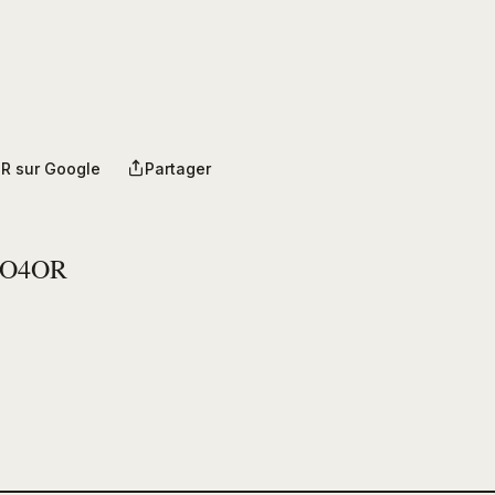
R sur Google
Partager
PO4OR