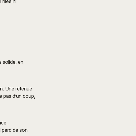
i niée ni
s solide, en
ion. Une retenue
e pas d’un coup,
ace.
l perd de son