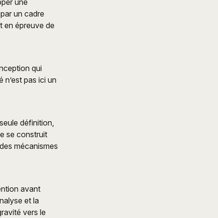
opper une
 par un cadre
t en épreuve de
nception qui
é n’est pas ici un
eule définition,
ue se construit
e des mécanismes
tention avant
nalyse et la
ravité vers le