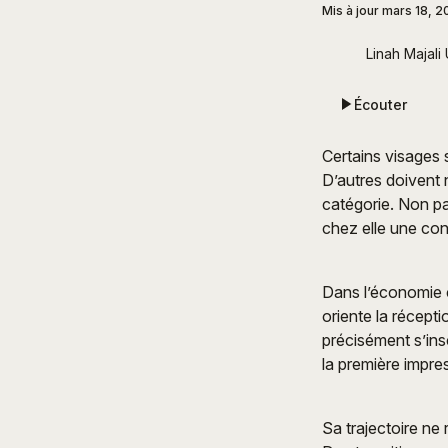
Mis à jour
mars 18, 2
 Linah Majal
Écouter
Certains visages 
D’autres doivent
catégorie. Non p
chez elle une co
Dans l’économie c
oriente la récept
précisément s’ins
la première impre
Sa trajectoire ne 