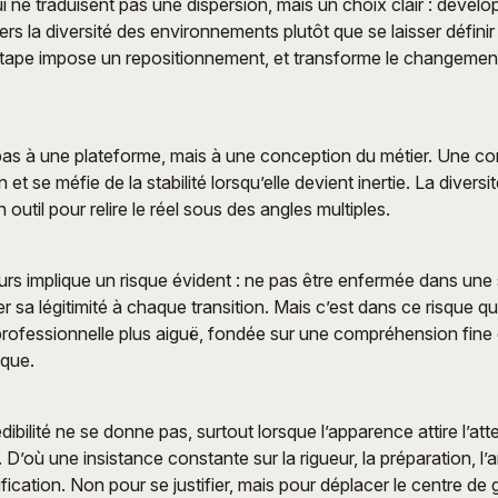
ui ne traduisent pas une dispersion, mais un choix clair : dével
rs la diversité des environnements plutôt que se laisser définir
tape impose un repositionnement, et transforme le changemen
 pas à une plateforme, mais à une conception du métier. Une co
n et se méfie de la stabilité lorsqu’elle devient inertie. La diversit
outil pour relire le réel sous des angles multiples.
rs implique un risque évident : ne pas être enfermée dans une s
er sa légitimité à chaque transition. Mais c’est dans ce risque q
rofessionnelle plus aiguë, fondée sur une compréhension fin
que.
rédibilité ne se donne pas, surtout lorsque l’apparence attire l’at
’où une insistance constante sur la rigueur, la préparation, l’a
fication. Non pour se justifier, mais pour déplacer le centre de g