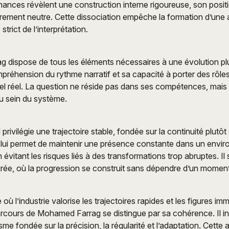
ances révèlent une construction interne rigoureuse, son posi
rement neutre. Cette dissociation empêche la formation d’une 
trict de l’interprétation.
ag dispose de tous les éléments nécessaires à une évolution p
préhension du rythme narratif et sa capacité à porter des rôles
iel réel. La question ne réside pas dans ses compétences, mai
u sein du système.
 privilégie une trajectoire stable, fondée sur la continuité plutôt
x lui permet de maintenir une présence constante dans un envi
n évitant les risques liés à des transformations trop abruptes. Il s
rée, où la progression se construit sans dépendre d’un momen
ù l’industrie valorise les trajectoires rapides et les figures i
 parcours de Mohamed Farrag se distingue par sa cohérence. Il 
me fondée sur la précision, la régularité et l’adaptation. Cette