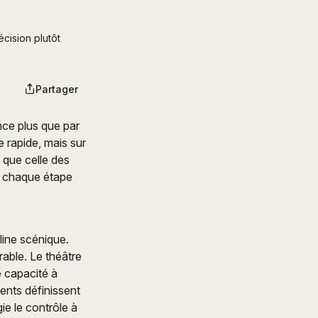
ision plutôt 
Partager
ce plus que par
e rapide, mais sur
 que celle des
où chaque étape
line scénique.
rable. Le théâtre
e capacité à
ents définissent
gie le contrôle à