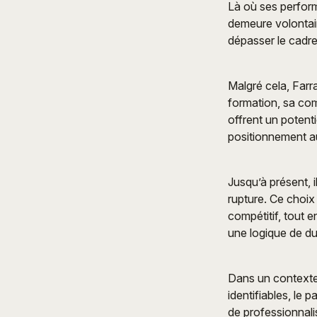
Là où ses perform
demeure volontai
dépasser le cadre s
Malgré cela, Farr
formation, sa com
offrent un potent
positionnement a
Jusqu’à présent, il
rupture. Ce choi
compétitif, tout e
une logique de du
Dans un contexte o
identifiables, le
de professionnalis