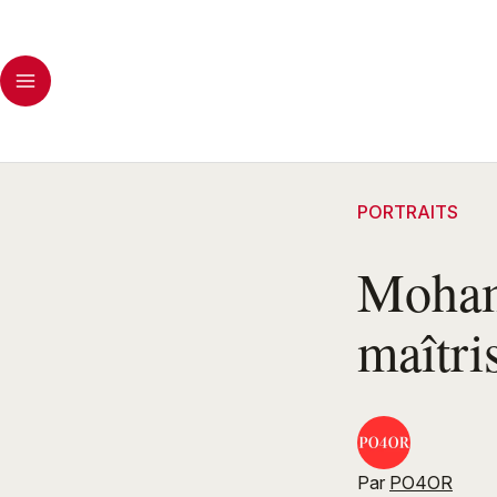
PORTRAITS
Mohame
maîtri
Par
PO4OR