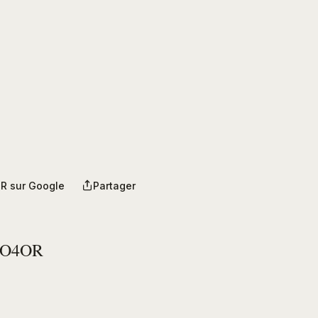
R sur Google
Partager
PO4OR