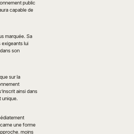
tionnement public
aura capable de
lus marquée. Sa
 exigeants lui
s dans son
 que sur la
ronnement
’inscrit ainsi dans
t unique.
mmédiatement
incarne une forme
 approche, moins