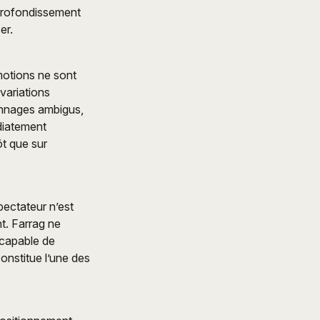
profondissement
er.
motions ne sont
variations
sonnages ambigus,
diatement
ôt que sur
ectateur n’est
t. Farrag ne
 capable de
constitue l’une des