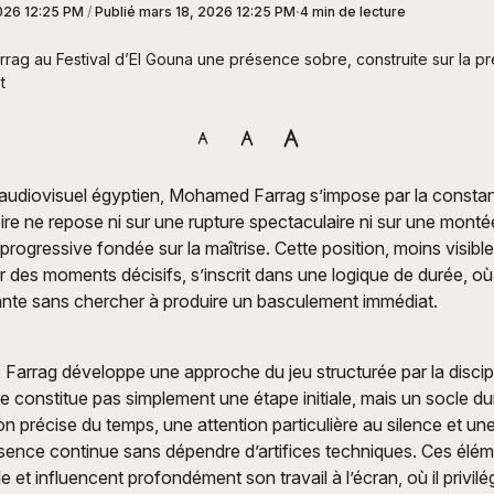
026 12:25 PM
/
Publié
mars 18, 2026 12:25 PM
4 min de lecture
ag au Festival d’El Gouna une présence sobre, construite sur la préc
t
audiovisuel égyptien, Mohamed Farrag s’impose par la constan
toire ne repose ni sur une rupture spectaculaire ni sur une monté
rogressive fondée sur la maîtrise. Cette position, moins visible
r des moments décisifs, s’inscrit dans une logique de durée, 
ante sans chercher à produire un basculement immédiat.
 Farrag développe une approche du jeu structurée par la discip
e constitue pas simplement une étape initiale, mais un socle du
n précise du temps, une attention particulière au silence et un
sence continue sans dépendre d’artifices techniques. Ces élém
e et influencent profondément son travail à l’écran, où il privilé