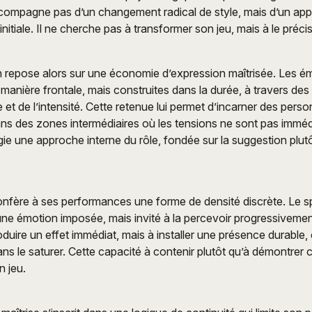
ccompagne pas d’un changement radical de style, mais d’un ap
itiale. Il ne cherche pas à transformer son jeu, mais à le précis
n repose alors sur une économie d’expression maîtrisée. Les é
anière frontale, mais construites dans la durée, à travers des 
e et de l’intensité. Cette retenue lui permet d’incarner des per
ans des zones intermédiaires où les tensions ne sont pas immé
légie une approche interne du rôle, fondée sur la suggestion plut
nfère à ses performances une forme de densité discrète. Le sp
ne émotion imposée, mais invité à la percevoir progressivemen
duire un effet immédiat, mais à installer une présence durable,
sans le saturer. Cette capacité à contenir plutôt qu’à démontrer 
n jeu.