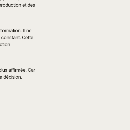
roduction et des
ormation. Il ne
e constant. Cette
uction
plus affirmée. Car
la décision.