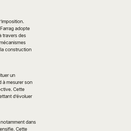
’imposition.
, Farrag adopte
à travers des
es mécanismes
 la construction
ituer un
nd à mesurer son
ctive. Cette
ettant d’évoluer
, notamment dans
nsifie. Cette