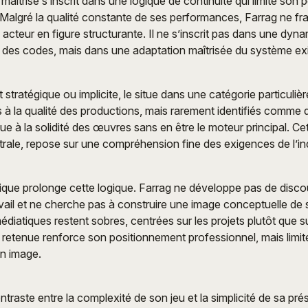
maîtrise s’inscrit dans une logique de continuité qui limite son
Malgré la qualité constante de ses performances, Farrag ne fran
 acteur en figure structurante. Il ne s’inscrit pas dans une dyn
n des codes, mais dans une adaptation maîtrisée du système exi
t stratégique ou implicite, le situe dans une catégorie particulièr
s à la qualité des productions, mais rarement identifiés comme 
bue à la solidité des œuvres sans en être le moteur principal. Cet
trale, repose sur une compréhension fine des exigences de l’ind
que prolonge cette logique. Farrag ne développe pas de disco
vail et ne cherche pas à construire une image conceptuelle de
édiatiques restent sobres, centrées sur les projets plutôt que 
te retenue renforce son positionnement professionnel, mais limit
n image.
ontraste entre la complexité de son jeu et la simplicité de sa pr