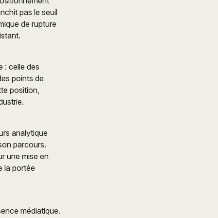
 positionnement
chit pas le seuil
amique de rupture
stant.
e : celle des
des points de
te position,
ustrie.
urs analytique
 son parcours.
sur une mise en
e la portée
ésence médiatique.