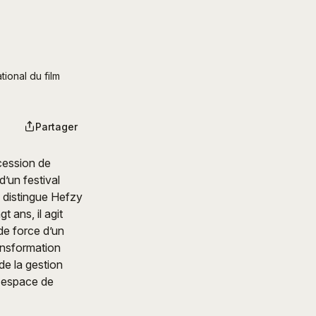
onal du film 
Partager
cession de
d’un festival
ui distingue Hefzy
t ans, il agit
de force d’un
ransformation
de la gestion
n espace de