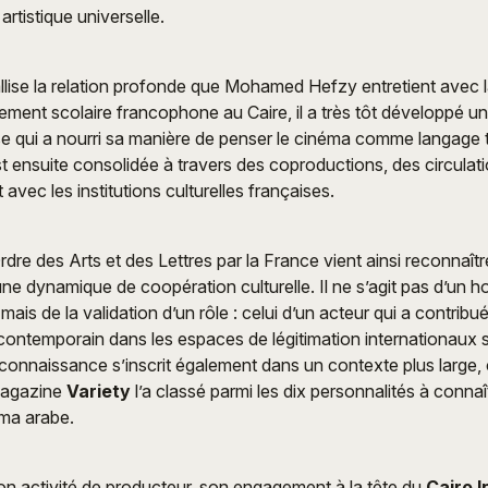
artistique universelle.
allise la relation profonde que Mohamed Hefzy entretient avec
ment scolaire francophone au Caire, il a très tôt développé une
ise qui a nourri sa manière de penser le cinéma comme langage 
st ensuite consolidée à travers des coproductions, des circulati
avec les institutions culturelles françaises.
’Ordre des Arts et des Lettres par la France vient ainsi reconnaî
 une dynamique de coopération culturelle. Il ne s’agit pas d’un
mais de la validation d’un rôle : celui d’un acteur qui a contribué 
ontemporain dans les espaces de légitimation internationaux s
 reconnaissance s’inscrit également dans un contexte plus large,
magazine
Variety
l’a classé parmi les dix personnalités à conna
éma arabe.
on activité de producteur, son engagement à la tête du
Cairo I