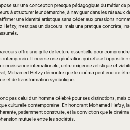
pose sur une conception presque pédagogique du métier de pro
sateurs à structurer leur démarche, à naviguer dans les réseaux 
 affirmer une identité artistique sans céder aux pressions norma
z Hefzy, n’est pas un discours, mais une pratique concrète, ins
 assumés.
parcours offre une grille de lecture essentielle pour comprendre
ontemporain. Il incarne une génération qui refuse l’opposition s
econnaissance internationale, entre exigence artistique et viabi
avail, Mohamed Hefzy démontre que le cinéma peut encore êtr
ue et de transformation symbolique.
 donc pas celui d’un homme célébré pour ses distinctions, mais c
rique culturelle contemporaine. En honorant Mohamed Hefzy, l
ohérente, patiemment construite, et la conviction que le cinéma 
ension mutuelle entre les sociétés.