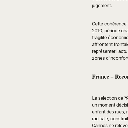
jugement.
Cette cohérence 
2010, période cha
fragilité économi
affrontent fronta
représenter l’actu
zones d’inconfort
France – Recon
La sélection de
Y
un moment décisif 
enfant des rues, 
radicale, construi
Cannes ne relève