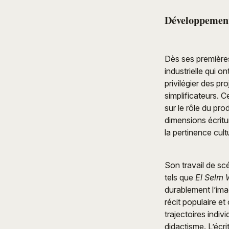
Développement 
Dès ses première
industrielle qui 
privilégier des pr
simplificateurs. C
sur le rôle du pr
dimensions écritu
la pertinence cultu
Son travail de s
tels que
El Selm 
durablement l’ima
récit populaire e
trajectoires indiv
didactisme. L’écr