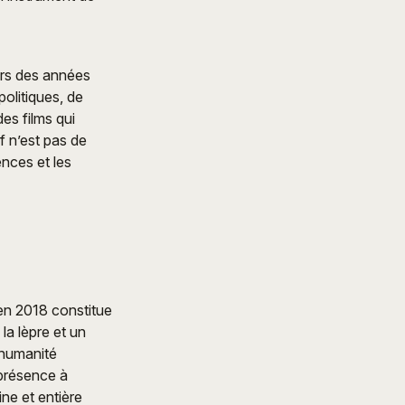
urs des années
olitiques, de
es films qui
f n’est pas de
ences et les
n 2018 constitue
la lèpre et un
 humanité
 présence à
ne et entière