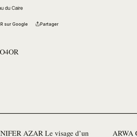
au du Caire
R sur Google
Partager
PO4OR
NIFER AZAR Le visage d’un
ARWA G