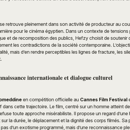
se retrouve pleinement dans son activité de producteur au co
rnière pour le cinéma égyptien. Dans un contexte de tensions p
que et de recomposition des publics, Hefzy choisit de soutenir d
lement les contradictions de la société contemporaine. L’objecti
alité, mais d’en rendre perceptibles les lignes de fracture, les sil
.
naissance internationale et dialogue culturel
omeddine
en compétition officielle au
Cannes Film Festival
e
dans cette trajectoire. Le film, centré sur un homme atteint de 
refuse toute approche misérabiliste. Il propose un regard d’une
t sur la durée, le déplacement et la dignité des corps filmés. Sa
 pas d’un exotisme programmé, mais d’une reconnaissance plei