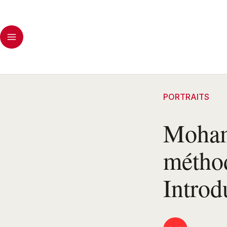
PORTRAITS
Moham
méthod
Introd