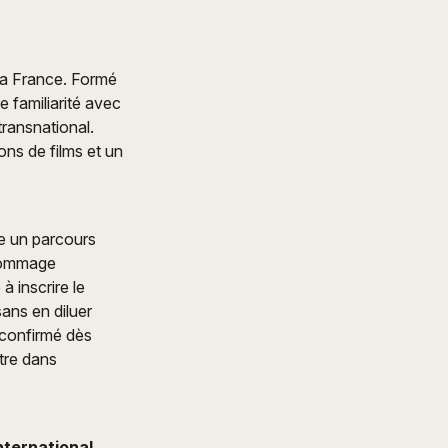
 la France. Formé
 familiarité avec
transnational.
ons de films et un
tre un parcours
 hommage
à inscrire le
ans en diluer
 confirmé dès
ître dans
nternational