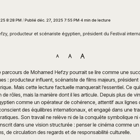
025 8:28 PM
/
Publié
déc. 27, 2025 7:55 PM
4 min de lecture
, producteur et scénariste égyptien, président du Festival internati
le parcours de Mohamed Hefzy pourrait se lire comme une suc
s : producteur influent, scénariste de films majeurs, président 
orique. Mais cette lecture factuelle manquerait l’essentiel. Ce q
n de rôles, mais la manière dont il les articule. Depuis plus de ving
yptien comme un opérateur de cohérence, attentif aux lignes 
, conscient des équilibres internationaux, et engagé dans une t
ratiques. Son travail ne relève ni de la conquête symbolique ni 
s’inscrit dans une vision structurée : penser le cinéma comme u
, de circulation des regards et de responsabilité culturelle.