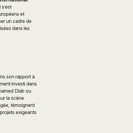
 s’est
européens et
éer un cadre de
isées dans les
ns son rapport à
mment investi dans
amed Diab ou
sur la scène
gagée, témoignent
projets exigeants