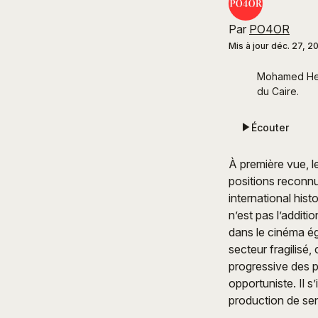
Par
PO4OR
Mis à jour
déc. 27, 2
Mohamed Hefzy
du Caire.
Écouter
À première vue, 
positions reconnue
international hist
n’est pas l’additio
dans le cinéma ég
secteur fragilisé
progressive des p
opportuniste. Il 
production de sens