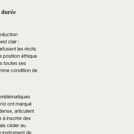
a durée
oduction
st clair :
efusent les récits
e position éthique
ns toutes ses
comme condition de
 emblématiques
ria
ont marqué
dense, articulent
 à inscrire des
mais céder au
n instrument de