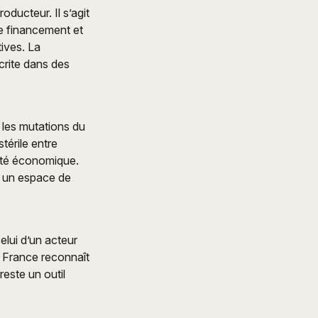
ducteur. Il s’agit
de financement et
tives. La
crite dans des
 les mutations du
térile entre
lité économique.
e un espace de
elui d’un acteur
a France reconnaît
reste un outil