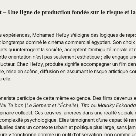
– Une ligne de production fondée sur le risque et l
s expériences, Mohamed Hefzy s’éloigne des logiques de repr
ont longtemps dominé le cinéma commercial égyptien. Son choix e
ojets qui interrogent la société, acceptent l’ambiguïté morale et r
ette orientation n’est pas seulement esthétique ; elle engage un
oducteur. Chez Hefzy, produire signifie accompagner un film da
re, mise en scène, diffusion en assumant le risque artistique 
relle.
cénariste participe de cette même exigence. Des films devenus
Wel Te’ban
(
Le Serpent et l’Échelle
),
Tito
ou
Malaky Eskanda
ginaire collectif. Ces œuvres, ancrées dans une réalité sociale 
t complexité psychologique. Elles témoignent d’une capacité rare
iduelles dans un contexte urbain et politique plus large, sans ja
iture y fonctionne comme un outil d’observation, non comme u