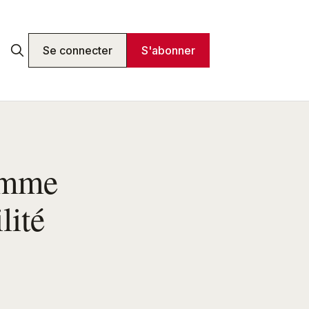
Se connecter
S'abonner
omme
lité