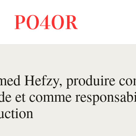
ed Hefzy, produire c
e et comme responsabi
uction