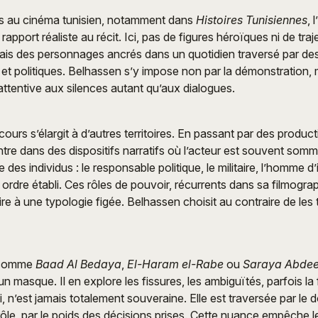
es au cinéma tunisien, notamment dans
Histoires Tunisiennes
, 
apport réaliste au récit. Ici, pas de figures héroïques ni de traj
ais des personnages ancrés dans un quotidien traversé par de
 et politiques. Belhassen s’y impose non par la démonstration, 
attentive aux silences autant qu’aux dialogues.
cours s’élargit à d’autres territoires. En passant par des produc
ntre dans des dispositifs narratifs où l’acteur est souvent som
des individus : le responsable politique, le militaire, l’homme d’i
ordre établi. Ces rôles de pouvoir, récurrents dans sa filmograp
e à une typologie figée. Belhassen choisit au contraire de les t
 comme
Baad Al Bedaya
,
El-Haram el-Rabe
ou
Saraya Abde
n masque. Il en explore les fissures, les ambiguïtés, parfois la
ui, n’est jamais totalement souveraine. Elle est traversée par le d
rôle, par le poids des décisions prises. Cette nuance empêche 