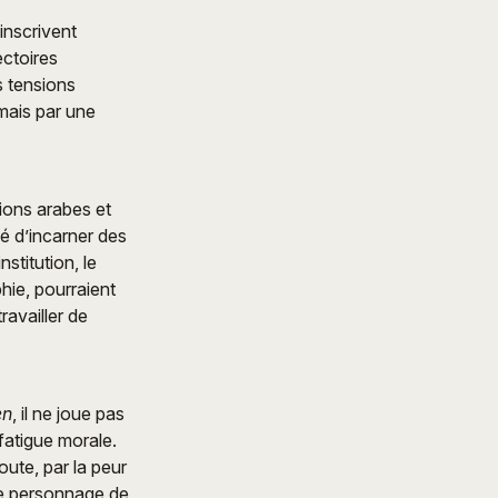
l’inscrivent
ectoires
s tensions
mais par une
tions arabes et
mé d’incarner des
nstitution, le
hie, pourraient
ravailler de
en
, il ne joue pas
 fatigue morale.
oute, par la peur
le personnage de