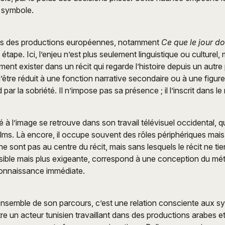
e symbole.
s des productions européennes, notamment
Ce que le jour doi
tape. Ici, l’enjeu n’est plus seulement linguistique ou culturel, 
nt exister dans un récit qui regarde l’histoire depuis un autre
être réduit à une fonction narrative secondaire ou à une figure
ar la sobriété. Il n’impose pas sa présence ; il l’inscrit dans le
à l’image se retrouve dans son travail télévisuel occidental, qu
films. Là encore, il occupe souvent des rôles périphériques mais
 sont pas au centre du récit, mais sans lesquels le récit ne tie
isible mais plus exigeante, correspond à une conception du méti
onnaissance immédiate.
’ensemble de son parcours, c’est une relation consciente aux 
tre un acteur tunisien travaillant dans des productions arabes 