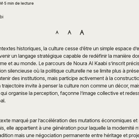
AM
5 min de lecture
bi
textes historiques, la culture cesse d’être un simple espace d’
evenir un langage stratégique capable de redéfinir la manière do
ême et au monde. Le parcours de Noura Al Kaabi s’inscrit préc
on silencieuse où la politique culturelle ne se limite plus à prés
enir des institutions, mais participe activement à la constructio
 trajectoire invite à penser la culture non comme un décor, m
e qui organise la perception, façonne l’image collective et redess
al.
exte marqué par l’accélération des mutations économiques et 
s, elle appartient à une génération pour laquelle la modernité n
radition mais une négociation permanente entre héritage et proj