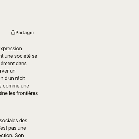
Partager
expression
nt une société se
isément dans
erver un
n d’un récit
ais comme une
ine les frontières
sociales des
’est pas une
ection. Son