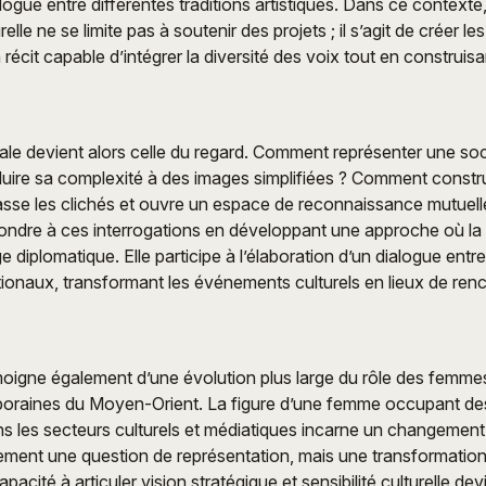
ogue entre différentes traditions artistiques. Dans ce contexte,
elle ne se limite pas à soutenir des projets ; il s’agit de créer le
écit capable d’intégrer la diversité des voix tout en construisa
ale devient alors celle du regard. Comment représenter une soc
uire sa complexité à des images simplifiées ? Comment constru
passe les clichés et ouvre un espace de reconnaissance mutuell
ndre à ces interrogations en développant une approche où la c
iplomatique. Elle participe à l’élaboration d’un dialogue entre 
nationaux, transformant les événements culturels en lieux de ren
oigne également d’une évolution plus large du rôle des femme
oraines du Moyen-Orient. La figure d’une femme occupant des
ns les secteurs culturels et médiatiques incarne un changemen
lement une question de représentation, mais une transformatio
apacité à articuler vision stratégique et sensibilité culturelle dev