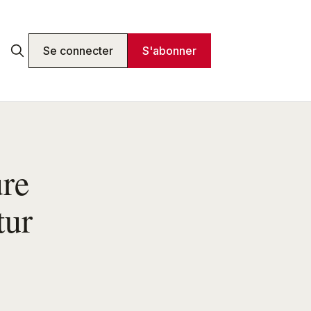
Se connecter
S'abonner
ure
tur