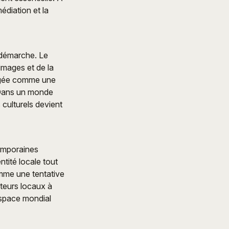
édiation et la
 démarche. Le
images et de la
isagée comme une
. Dans un monde
 culturels devient
temporaines
ntité locale tout
omme une tentative
ateurs locaux à
 espace mondial