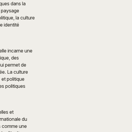
iques dans la
u paysage
ique, la culture
e identité
elle incarne une
lique, des
lui permet de
e. La culture
et politique
s politiques
lles et
rnationale du
is comme une