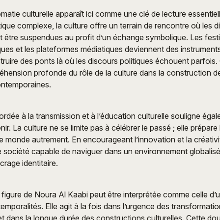
omatie culturelle apparaît ici comme une clé de lecture essentie
ique complexe, la culture offre un terrain de rencontre où les 
t être suspendues au profit d’un échange symbolique. Les festiv
stiques et les plateformes médiatiques deviennent des instrumen
ruire des ponts là où les discours politiques échouent parfois
hension profonde du rôle de la culture dans la construction de
contemporaines.
rdée à la transmission et à l’éducation culturelle souligne éga
nir. La culture ne se limite pas à célébrer le passé ; elle prépare
e monde autrement. En encourageant l’innovation et la créativité
e société capable de naviguer dans un environnement globalisé
rage identitaire.
 figure de Noura Al Kaabi peut être interprétée comme celle d’
temporalités. Elle agit à la fois dans l’urgence des transformati
 dans la longue durée des constructions culturelles. Cette do