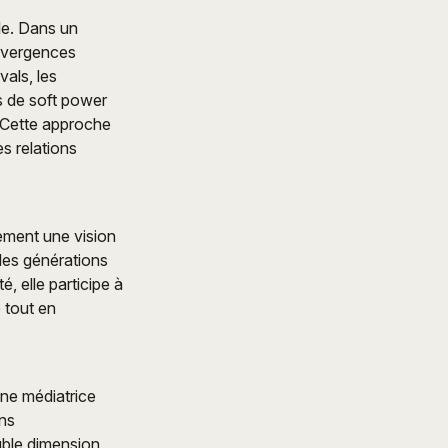
lle. Dans un
divergences
als, les
ts de soft power
. Cette approche
s relations
lement une vision
 les générations
, elle participe à
 tout en
une médiatrice
ons
uble dimension