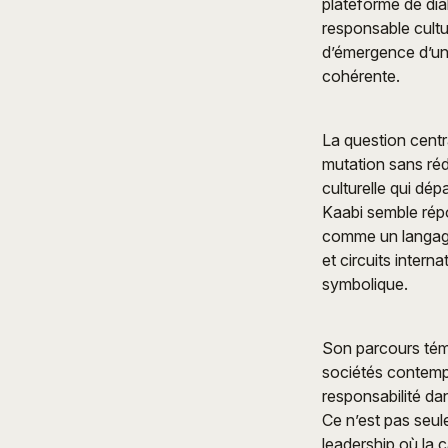
plateforme de dial
responsable cultur
d’émergence d’un r
cohérente.
La question centr
mutation sans réd
culturelle qui dé
Kaabi semble répo
comme un langage d
et circuits inter
symbolique.
Son parcours tém
sociétés contemp
responsabilité da
Ce n’est pas seu
leadership où la c