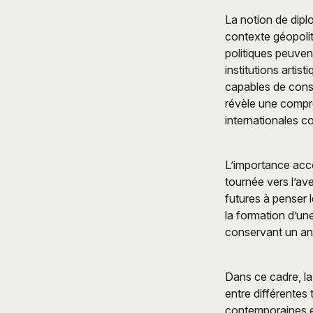
La notion de dipl
contexte géopolit
politiques peuven
institutions arti
capables de const
révèle une compré
internationales 
L’importance acco
tournée vers l’ave
futures à penser l
la formation d’un
conservant un anc
Dans ce cadre, la
entre différentes 
contemporaines et