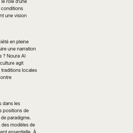
 le rôle d’une
s conditions
nt une vision
iété en pleine
ire une narration
e ? Noura Al
ulture agit
traditions locales
contre
s dans les
 positions de
t de paradigme.
n des modèles de
ient essentielle. À