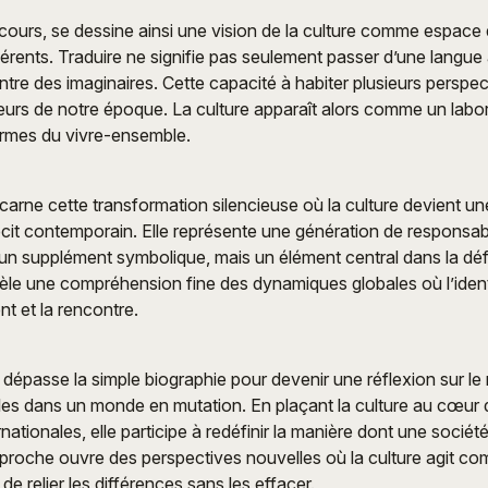
cours, se dessine ainsi une vision de la culture comme espace 
érents. Traduire ne signifie pas seulement passer d’une langue 
ntre des imaginaires. Cette capacité à habiter plusieurs perspec
jeurs de notre époque. La culture apparaît alors comme un labo
ormes du vivre-ensemble.
carne cette transformation silencieuse où la culture devient un
écit contemporain. Elle représente une génération de responsabl
 un supplément symbolique, mais un élément central dans la défin
le une compréhension fine des dynamiques globales où l’identi
t et la rencontre.
t dépasse la simple biographie pour devenir une réflexion sur le 
elles dans un monde en mutation. En plaçant la culture au cœur 
rnationales, elle participe à redéfinir la manière dont une société
pproche ouvre des perspectives nouvelles où la culture agit c
de relier les différences sans les effacer.