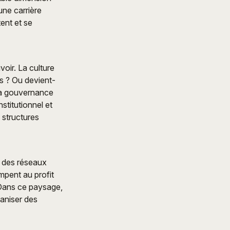
une carrière
tent et se
voir. La culture
es ? Ou devient-
 la gouvernance
stitutionnel et
s structures
e des réseaux
ompent au profit
. Dans ce paysage,
ganiser des