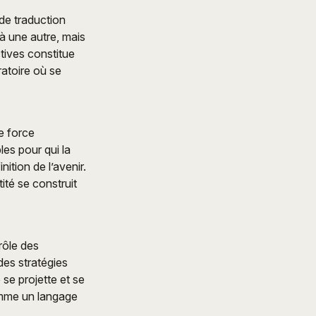
de traduction
à une autre, mais
tives constitue
ratoire où se
e force
es pour qui la
ition de l’avenir.
té se construit
rôle des
des stratégies
 se projette et se
omme un langage