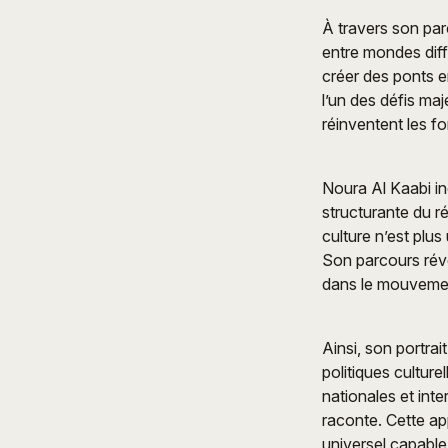
À travers son par
entre mondes diff
créer des ponts e
l’un des défis ma
réinventent les f
Noura Al Kaabi in
structurante du r
culture n’est plus
Son parcours révè
dans le mouvemen
Ainsi, son portrai
politiques cultur
nationales et inte
raconte. Cette a
universel capable 