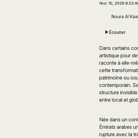
févr. 10, 2026 8:23 
Noura Al Kaa
Écouter
Dans certains con
artistique pour d
raconte à elle-m
cette transformati
patrimoine ou sout
contemporain. Sa
structure invisibl
entre local et glob
Née dans un cont
Émirats arabes uni
rupture avec la t