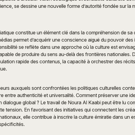
ience, se dessine une nouvelle forme d’autorité fondée sur la m
iatique constitue un élément clé dans la compréhension de sa
édias permet d’acquérir une conscience aiguë du pouvoir des 
sensibilité se reflète dans une approche où la culture est env
apable de produire du sens au-delà des frontières nationales
ulation rapide des contenus, la capacité à orchestrer des récits
que.
jeurs auxquels sont confrontées les politiques culturelles con
re entre authenticité et universalité. Comment préserver une ide
un dialogue global ? Le travail de Noura Al Kaabi peut être lu c
te tension. En favorisant des initiatives qui connectent les cré
nationaux, elle contribue à inscrire la culture émiratie dans un
pécificités.