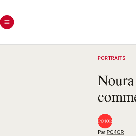
PORTRAITS
Noura 
comme 
Par
PO4OR