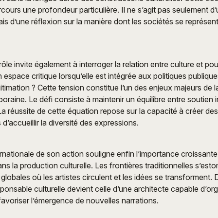
cours une profondeur particulière. Il ne s’agit pas seulement d’
mais d’une réflexion sur la manière dont les sociétés se représen
ôle invite également à interroger la relation entre culture et pou
n espace critique lorsqu’elle est intégrée aux politiques publiqu
égitimation ? Cette tension constitue l’un des enjeux majeurs de
oraine. Le défi consiste à maintenir un équilibre entre soutien in
. La réussite de cette équation repose sur la capacité à créer de
 d’accueillir la diversité des expressions.
rnationale de son action souligne enfin l’importance croissant
s la production culturelle. Les frontières traditionnelles s’est
 globales où les artistes circulent et les idées se transforment
sponsable culturelle devient celle d’une architecte capable d’or
favoriser l’émergence de nouvelles narrations.