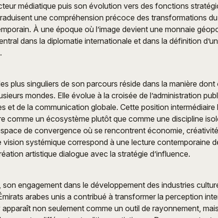
cteur médiatique puis son évolution vers des fonctions stratég
e traduisent une compréhension précoce des transformations d
mporain. À une époque où l’image devient une monnaie géopolit
entral dans la diplomatie internationale et dans la définition d’un
.
les plus singuliers de son parcours réside dans la manière dont 
lusieurs mondes. Elle évolue à la croisée de l’administration pub
es et de la communication globale. Cette position intermédiaire 
ure comme un écosystème plutôt que comme une discipline isolé
espace de convergence où se rencontrent économie, créativité 
e vision systémique correspond à une lecture contemporaine de
création artistique dialogue avec la stratégie d’influence.
, son engagement dans le développement des industries culture
mirats arabes unis a contribué à transformer la perception inte
 y apparaît non seulement comme un outil de rayonnement, ma