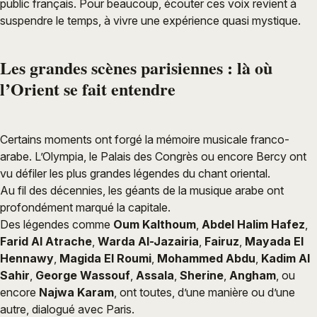
public français. Pour beaucoup, écouter ces voix revient à
suspendre le temps, à vivre une expérience quasi mystique.
Les grandes scènes parisiennes : là où
l’Orient se fait entendre
Certains moments ont forgé la mémoire musicale franco-
arabe. L’Olympia, le Palais des Congrès ou encore Bercy ont
vu défiler les plus grandes légendes du chant oriental.
Au fil des décennies, les géants de la musique arabe ont
profondément marqué la capitale.
Des légendes comme
Oum Kalthoum
,
Abdel Halim Hafez
,
Farid Al Atrache
,
Warda Al-Jazairia
,
Fairuz
,
Mayada El
Hennawy
,
Magida El Roumi
,
Mohammed Abdu
,
Kadim Al
Sahir
,
George Wassouf
,
Assala
,
Sherine
,
Angham
, ou
encore
Najwa Karam
, ont toutes, d’une manière ou d’une
autre, dialogué avec Paris.