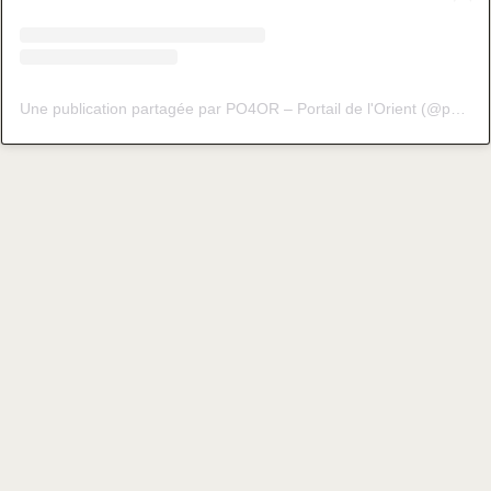
Une publication partagée par PO4OR – Portail de l'Orient (@po4or_fr)