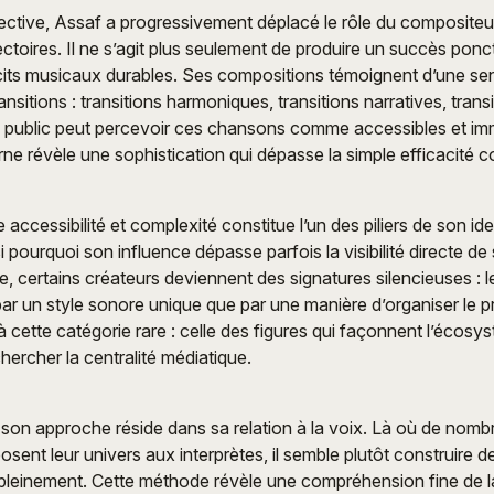
ctive, Assaf a progressivement déplacé le rôle du compositeur
ectoires. Il ne s’agit plus seulement de produire un succès ponc
cits musicaux durables. Ses compositions témoignent d’une sens
ransitions : transitions harmoniques, transitions narratives, trans
e public peut percevoir ces chansons comme accessibles et im
erne révèle une sophistication qui dépasse la simple efficacité 
e accessibilité et complexité constitue l’un des piliers de son iden
si pourquoi son influence dépasse parfois la visibilité directe 
le, certains créateurs deviennent des signatures silencieuses : 
ar un style sonore unique que par une manière d’organiser le p
à cette catégorie rare : celle des figures qui façonnent l’écos
ercher la centralité médiatique.
 son approche réside dans sa relation à la voix. Là où de nomb
sent leur univers aux interprètes, il semble plutôt construire 
 pleinement. Cette méthode révèle une compréhension fine de 