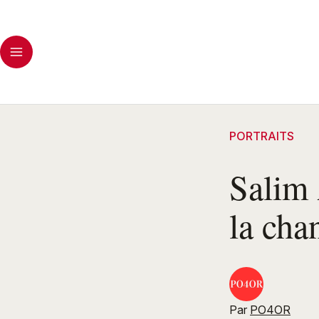
PORTRAITS
Salim 
la cha
Par
PO4OR