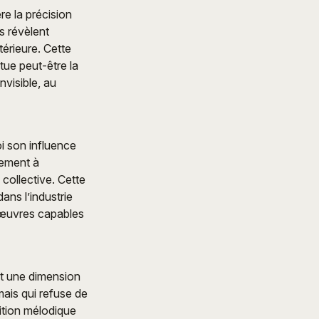
re la précision
s révèlent
térieure. Cette
tue peut-être la
nvisible, au
oi son influence
rement à
collective. Cette
ans l’industrie
s œuvres capables
nt une dimension
mais qui refuse de
dition mélodique