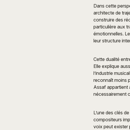
Dans cette perspe
architecte de traj
construire des ré
particulière aux t
émotionnelles. L
leur structure int
Cette dualité entr
Elle explique aus
l’industrie musica
reconnaît moins p
Assaf appartient 
nécessairement ch
L’une des clés de
compositeurs impo
voix peut exister