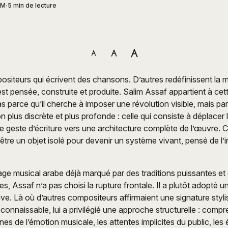
PM
5 min de lecture
positeurs qui écrivent des chansons. D’autres redéfinissent la
st pensée, construite et produite. Salim Assaf appartient à ce
 parce qu’il cherche à imposer une révolution visible, mais parc
 plus discrète et plus profonde : celle qui consiste à déplacer 
e geste d’écriture vers une architecture complète de l’œuvre. Ch
tre un objet isolé pour devenir un système vivant, pensé de l’in
e musical arabe déjà marqué par des traditions puissantes et 
lies, Assaf n’a pas choisi la rupture frontale. Il a plutôt adopté u
ative. Là où d’autres compositeurs affirmaient une signature styli
onnaissable, lui a privilégié une approche structurelle : compr
s de l’émotion musicale, les attentes implicites du public, les 