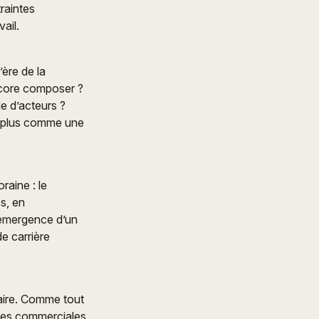
raintes
ail.
’ère de la
ncore composer ?
e d’acteurs ?
on plus comme une
raine : le
es, en
l’émergence d’un
e carrière
éaire. Comme tout
ntes commerciales,