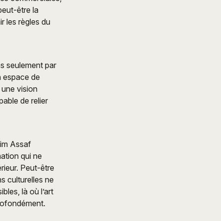
peut-être la
r les règles du
pas seulement par
n espace de
 une vision
able de relier
lim Assaf
ation qui ne
rieur. Peut-être
ns culturelles ne
bles, là où l’art
profondément.