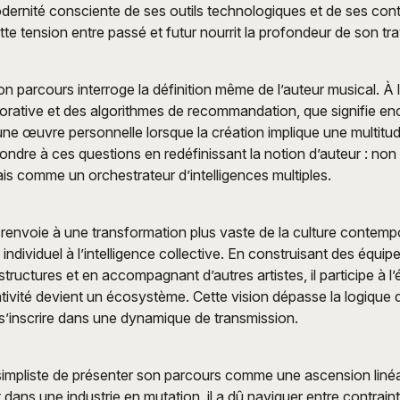
dernité consciente de ses outils technologiques et de ses cont
e tension entre passé et futur nourrit la profondeur de son trav
n parcours interroge la définition même de l’auteur musical. À l
borative et des algorithmes de recommandation, que signifie e
une œuvre personnelle lorsque la création implique une multitud
ndre à ces questions en redéfinissant la notion d’auteur : n
mais comme un orchestrateur d’intelligences multiples.
n renvoie à une transformation plus vaste de la culture contempo
ndividuel à l’intelligence collective. En construisant des équip
tructures et en accompagnant d’autres artistes, il participe à 
tivité devient un écosystème. Cette vision dépasse la logique d
s’inscrire dans une dynamique de transmission.
t simpliste de présenter son parcours comme une ascension lin
 dans une industrie en mutation, il a dû naviguer entre contrai