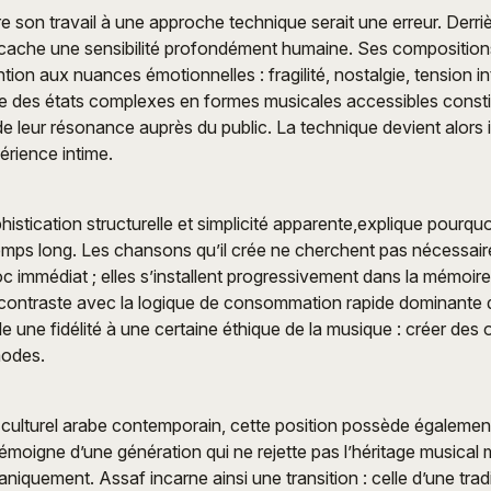
e son travail à une approche technique serait une erreur. Derriè
 cache une sensibilité profondément humaine. Ses composition
ion aux nuances émotionnelles : fragilité, nostalgie, tension in
re des états complexes en formes musicales accessibles consti
de leur résonance auprès du public. La technique devient alors i
érience intime.
istication structurelle et simplicité apparente,explique pourqu
 temps long. Les chansons qu’il crée ne cherchent pas nécessai
 immédiat ; elles s’installent progressivement dans la mémoire 
 contraste avec la logique de consommation rapide dominante d
èle une fidélité à une certaine éthique de la musique : créer de
modes.
 culturel arabe contemporain, cette position possède égaleme
témoigne d’une génération qui ne rejette pas l’héritage musical 
aniquement. Assaf incarne ainsi une transition : celle d’une tra