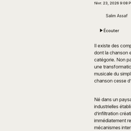
févr. 23, 2026 9:08 
Salim Assaf
Écouter
Il existe des com
dont la chanson e
catégorie. Non pas
une transformation
musicale du simpl
chanson cesse d’ê
Né dans un paysag
industrielles étab
d’infiltration cré
immédiatement rec
mécanismes interne