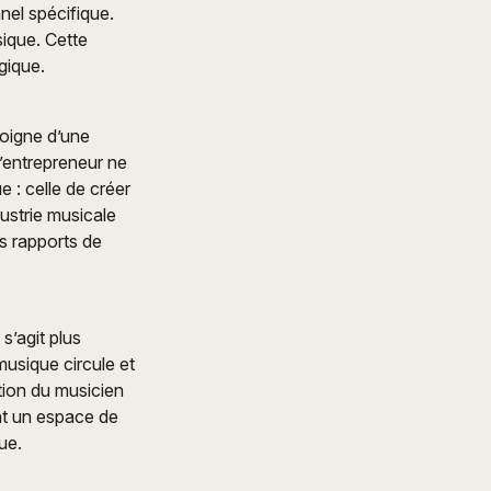
nel spécifique.
sique. Cette
gique.
moigne d’une
l’entrepreneur ne
 : celle de créer
ustrie musicale
es rapports de
s’agit plus
musique circule et
ation du musicien
ent un espace de
ue.