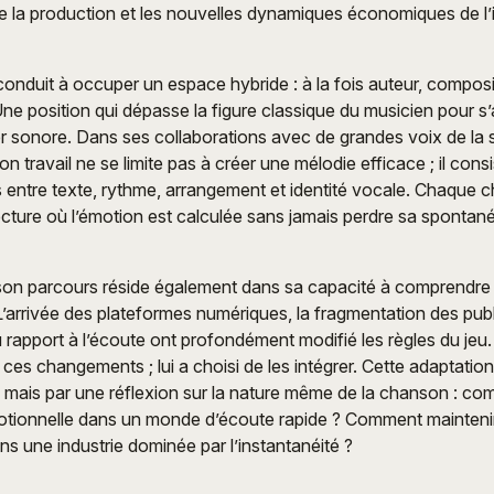
 la production et les nouvelles dynamiques économiques de l’i
 conduit à occuper un espace hybride : à la fois auteur, compos
Une position qui dépasse la figure classique du musicien pour s
er sonore. Dans ses collaborations avec de grandes voix de la
 travail ne se limite pas à créer une mélodie efficace ; il cons
is entre texte, rythme, arrangement et identité vocale. Chaque
cture où l’émotion est calculée sans jamais perdre sa spontané
 son parcours réside également dans sa capacité à comprendre
’arrivée des plateformes numériques, la fragmentation des publi
 rapport à l’écoute ont profondément modifié les règles du je
i ces changements ; lui a choisi de les intégrer. Cette adaptation
 mais par une réflexion sur la nature même de la chanson : co
otionnelle dans un monde d’écoute rapide ? Comment maintenir
ans une industrie dominée par l’instantanéité ?