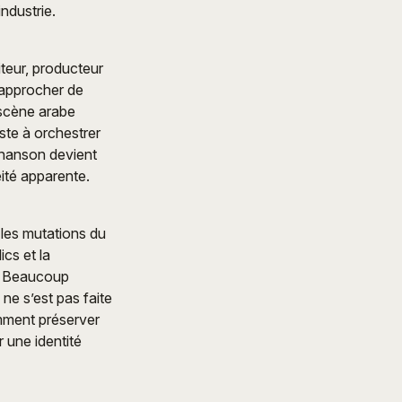
ndustrie.
iteur, producteur
’approcher de
 scène arabe
iste à orchestrer
 chanson devient
ité apparente.
 les mutations du
cs et la
u. Beaucoup
 ne s’est pas faite
mment préserver
 une identité