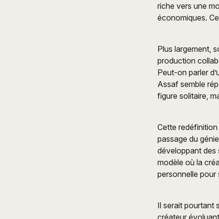
riche vers une mo
économiques. Cett
Plus largement, so
production colla
Peut-on parler d’
Assaf semble répo
figure solitaire, 
Cette redéfinitio
passage du génie i
développant des s
modèle où la créa
personnelle pour 
Il serait pourtan
créateur évoluant