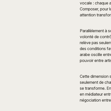
vocale : chaque a
Composer, pour lui
attention transfo
Parallèlement à so
volonté de contrô
relève pas seulem
des conditions fa
arabe oscille entr
pouvoir entre art
Cette dimension st
seulement de chan
se transforme. En
en médiateur entre
négociation entre 