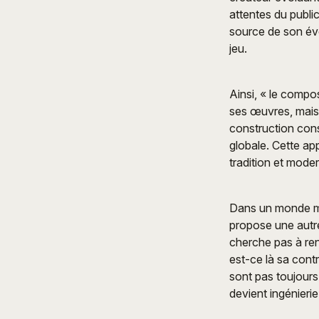
attentes du publi
source de son évo
jeu.
Ainsi, « le compos
ses œuvres, mais
construction cons
globale. Cette ap
tradition et modern
Dans un monde mus
propose une autre
cherche pas à renv
est-ce là sa contr
sont pas toujours 
devient ingénieri