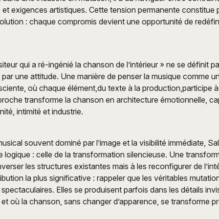
c et exigences artistiques. Cette tension permanente constitue 
lution : chaque compromis devient une opportunité de redéfini
iteur qui a ré-ingénié la chanson de l’intérieur » ne se définit 
 par une attitude. Une manière de penser la musique comme u
ciente, où chaque élément,du texte à la production,participe à
proche transforme la chanson en architecture émotionnelle, cap
ité, intimité et industrie.
ical souvent dominé par l’image et la visibilité immédiate, Sa
 logique : celle de la transformation silencieuse. Une transform
erser les structures existantes mais à les reconfigurer de l’inté
ibution la plus significative : rappeler que les véritables mutatio
spectaculaires. Elles se produisent parfois dans les détails invisi
e et où la chanson, sans changer d’apparence, se transforme 