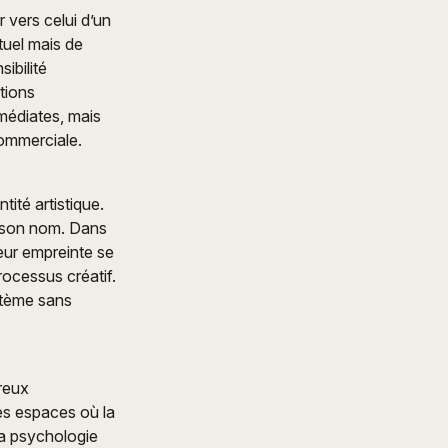
 vers celui d’un
tuel mais de
ibilité
itions
médiates, mais
commerciale.
tité artistique.
de son nom. Dans
leur empreinte se
rocessus créatif.
ystème sans
reux
des espaces où la
la psychologie