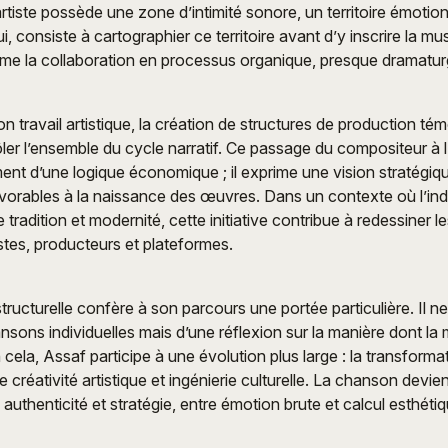
rtiste possède une zone d’intimité sonore, un territoire émotion
, consiste à cartographier ce territoire avant d’y inscrire la mu
rme la collaboration en processus organique, presque dramatur
n travail artistique, la création de structures de production té
ler l’ensemble du cycle narratif. Ce passage du compositeur à 
ent d’une logique économique ; il exprime une vision stratégique
vorables à la naissance des œuvres. Dans un contexte où l’ind
e tradition et modernité, cette initiative contribue à redessiner l
istes, producteurs et plateformes.
ructurelle confère à son parcours une portée particulière. Il ne 
sons individuelles mais d’une réflexion sur la manière dont la 
 cela, Assaf participe à une évolution plus large : la transform
 créativité artistique et ingénierie culturelle. La chanson devi
authenticité et stratégie, entre émotion brute et calcul esthétiq