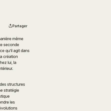
Partager
 manière même
tte seconde
e qu’il agit dans
la création
ez lui, la
térieur.
des structures
ne stratégie
stique
endre les
évolutions