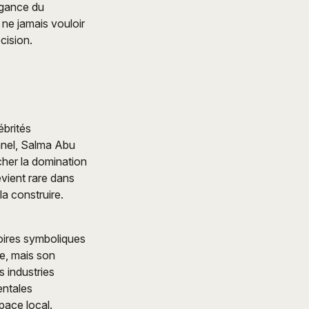
égance du
 ne jamais vouloir
cision.
ébrités
onnel, Salma Abu
her la domination
evient rare dans
a construire.
toires symboliques
be, mais son
 industries
entales
pace local.