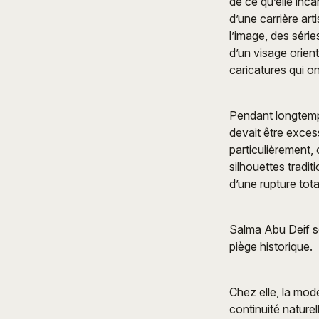
de ce qu’elle inc
d’une carrière ar
l’image, des séri
d’un visage orien
caricatures qui o
Pendant longtemps,
devait être exces
particulièrement,
silhouettes tradit
d’une rupture tota
Salma Abu Deif se
piège historique.
Chez elle, la mode
continuité nature