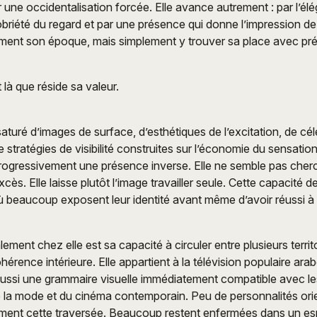
 une occidentalisation forcée. Elle avance autrement : par l’él
sobriété du regard et par une présence qui donne l’impression de
llement son époque, mais simplement y trouver sa place avec pré
là que réside sa valeur.
aturé d’images de surface, d’esthétiques de l’excitation, de cél
e stratégies de visibilité construites sur l’économie du sensati
rogressivement une présence inverse. Elle ne semble pas cherc
xcès. Elle laisse plutôt l’image travailler seule. Cette capacité d
 beaucoup exposent leur identité avant même d’avoir réussi à l
ement chez elle est sa capacité à circuler entre plusieurs terri
érence intérieure. Elle appartient à la télévision populaire ara
ussi une grammaire visuelle immédiatement compatible avec les
e la mode et du cinéma contemporain. Peu de personnalités ori
ement cette traversée. Beaucoup restent enfermées dans un es