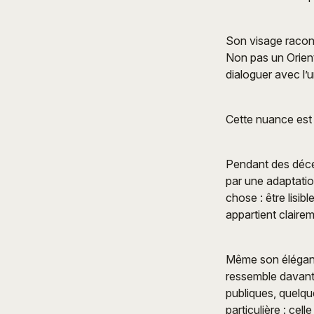
Son visage racont
Non pas un Orient
dialoguer avec l’un
Cette nuance est
Pendant des décen
par une adaptatio
chose : être lisi
appartient clair
Même son élégance
ressemble davanta
publiques, quelq
particulière : ce