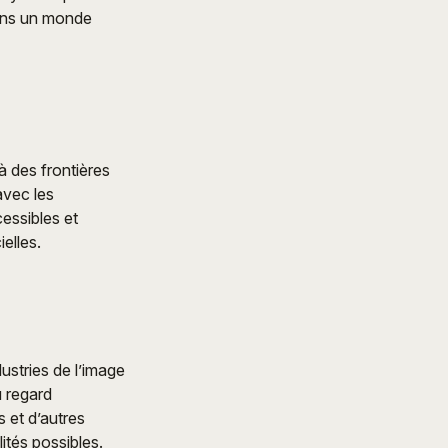
dans un monde
à des frontières
 avec les
cessibles et
elles.
dustries de l’image
u regard
 et d’autres
ités possibles.