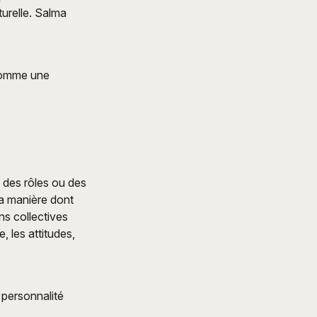
turelle. Salma
 comme une
t des rôles ou des
la manière dont
ns collectives
, les attitudes,
personnalité