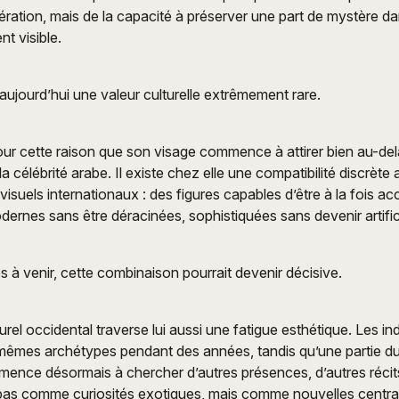
gération, mais de la capacité à préserver une part de mystère 
t visible.
 aujourd’hui une valeur culturelle extrêmement rare.
our cette raison que son visage commence à attirer bien au-del
 la célébrité arabe. Il existe chez elle une compatibilité discrète
suels internationaux : des figures capables d’être à la fois ac
dernes sans être déracinées, sophistiquées sans devenir artifici
s à venir, cette combinaison pourrait devenir décisive.
rel occidental traverse lui aussi une fatigue esthétique. Les in
 mêmes archétypes pendant des années, tandis qu’une partie d
mence désormais à chercher d’autres présences, d’autres récits
 pas comme curiosités exotiques, mais comme nouvelles central