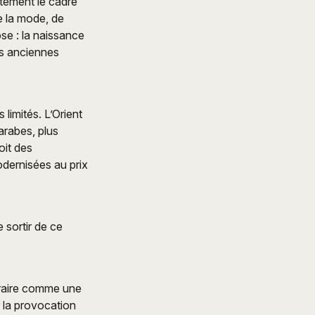
ntement le cadre
e la mode, de
ose : la naissance
es anciennes
limités. L’Orient
arabes, plus
oit des
modernisées au prix
 sortir de ce
ntraire comme une
r la provocation