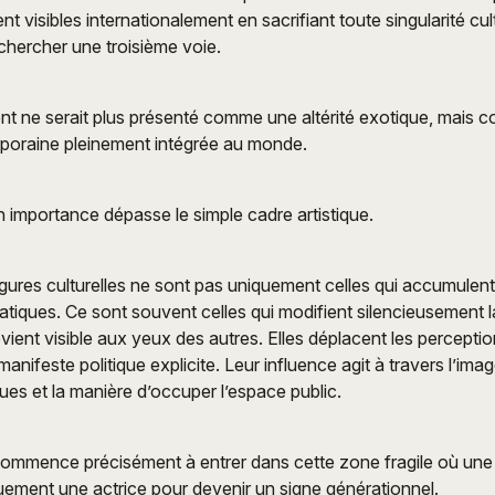
t visibles internationalement en sacrifiant toute singularité cul
hercher une troisième voie.
ent ne serait plus présenté comme une altérité exotique, mais
oraine pleinement intégrée au monde.
on importance dépasse le simple cadre artistique.
igures culturelles ne sont pas uniquement celles qui accumulen
tiques. Ce sont souvent celles qui modifient silencieusement 
evient visible aux yeux des autres. Elles déplacent les perceptio
anifeste politique explicite. Leur influence agit à travers l’image
ques et la manière d’occuper l’espace public.
ommence précisément à entrer dans cette zone fragile où une 
uement une actrice pour devenir un signe générationnel.