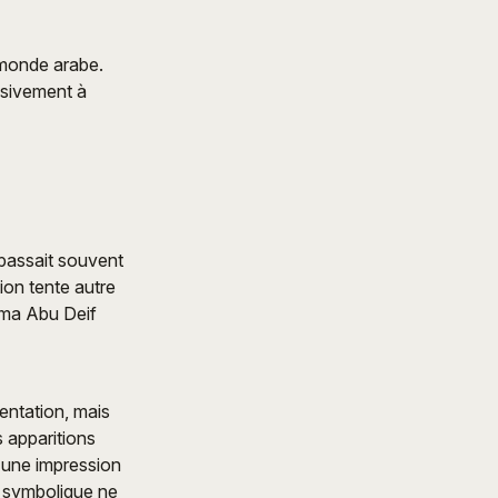
 monde arabe.
ssivement à
 passait souvent
ion tente autre
alma Abu Deif
entation, mais
 apparitions
 une impression
r symbolique ne