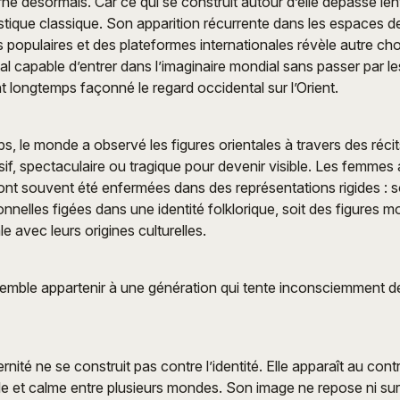
arne désormais. Car ce qui se construit autour d’elle dépasse le
tistique classique. Son apparition récurrente dans les espaces d
es populaires et des plateformes internationales révèle autre ch
tal capable d’entrer dans l’imaginaire mondial sans passer par l
nt longtemps façonné le regard occidental sur l’Orient.
 le monde a observé les figures orientales à travers des récits 
sif, spectaculaire ou tragique pour devenir visible. Les femmes 
 ont souvent été enfermées dans des représentations rigides : s
ionnelles figées dans une identité folklorique, soit des figures 
le avec leurs origines culturelles.
mble appartenir à une génération qui tente inconsciemment de
rnité ne se construit pas contre l’identité. Elle apparaît au co
lle et calme entre plusieurs mondes. Son image ne repose ni su