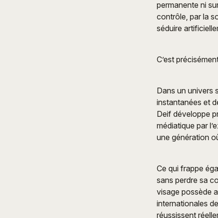
permanente ni sur
contrôle, par la 
séduire artificie
C’est précisément 
Dans un univers s
instantanées et d
Deif développe p
médiatique par l’e
une génération où
Ce qui frappe égal
sans perdre sa coh
visage possède a
internationales d
réussissent réell