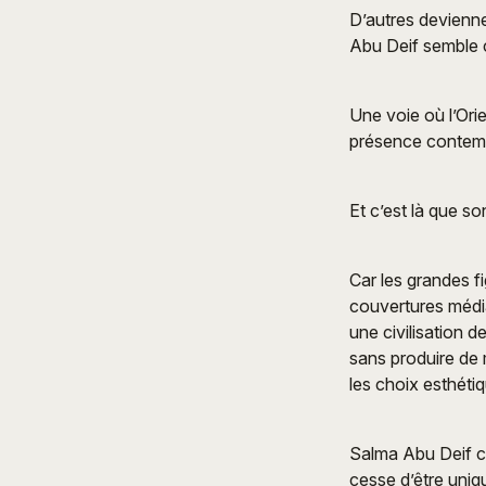
D’autres deviennen
Abu Deif semble c
Une voie où l’Ori
présence contemp
Et c’est là que s
Car les grandes f
couvertures média
une civilisation d
sans produire de m
les choix esthéti
Salma Abu Deif c
cesse d’être uniq