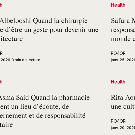
h
Health
 Albelooshi Quand la chirurgie
Safura M
e d’être un geste pour devenir une
responsa
itecture
monde 
R
PO4OR
, 2026
3 min de lecture
janv. 25, 202
h
Health
Asma Said Quand la pharmacie
Rita Aou
ent un lieu d’écoute, de
une cult
ernement et de responsabilité
PO4OR
taire
janv. 20, 202