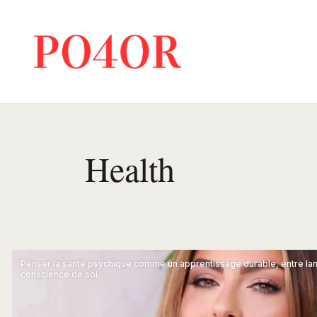
Health
Penser la santé psychique comme un apprentissage durable, entre langa
conscience de soi.