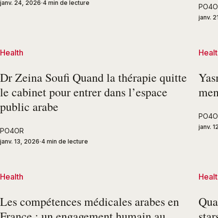
janv. 24, 2026
4 min de lecture
PO4O
janv. 
Health
Healt
Dr Zeina Soufi Quand la thérapie quitte
Yasm
le cabinet pour entrer dans l’espace
men
public arabe
PO4O
janv. 
PO4OR
janv. 13, 2026
4 min de lecture
Health
Healt
Les compétences médicales arabes en
Quan
France : un engagement humain au
star