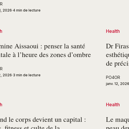
R
21, 2026
4 min de lecture
h
Health
ine Aissaoui : penser la santé
Dr Firas
tale à l’heure des zones d’ombre
esthéti
de préci
R
12, 2026
3 min de lecture
PO4OR
janv. 12, 202
h
Health
d le corps devient un capital :
Le maqui
s, fitness et culte de la
peau dev