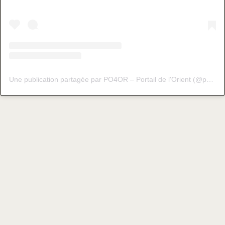
Une publication partagée par PO4OR – Portail de l'Orient (@po4or_fr)