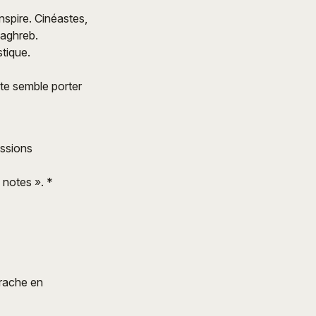
inspire. Cinéastes,
Maghreb.
stique.
te semble porter
essions
 notes ». *
trache en