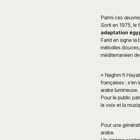
Parmi ces œuvre
Sorti en 1975, le 
adaptation égyp
Farid en signe la
mélodies douces, 
méditerranéen de 
« Naghm fi Hayati
françaises : s’en 
arabe lumineuse.
Pour le public pa
la voix et la mus
Pour une génératio
arabe.
Un cinéma sophis