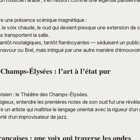
un musicien arabe ; il en ressort comme une légende parisienne
re une présence scénique magnétique :
, la voix chaude, le oud qui devient presque une extension de 
 transportent la salle.
ntôt nostalgiques, tantôt flamboyantes — séduisent un public 
znavour ou Brel, mais intrigué par une autre manière d’émouvoir
Champs-Élysées : l’art à l’état pur
risien : le Théâtre des Champs-Élysées.
tigieux, entendre les premières notes de son oud fut une révéla
 un artiste qui maîtrise le langage oriental avec la rigueur d’un
berté d’un improvisateur de jazz.
rançaises : une voix qui traverse les ondes