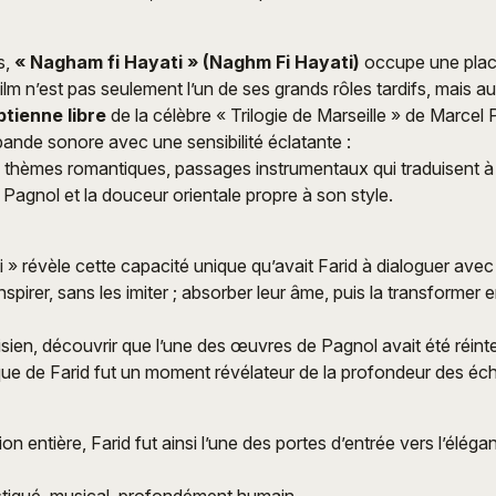
s,
« Nagham fi Hayati » (Naghm Fi Hayati)
occupe une place
film n’est pas seulement l’un de ses grands rôles tardifs, mais a
tienne libre
de la célèbre « Trilogie de Marseille » de Marcel 
 bande sonore avec une sensibilité éclatante :
thèmes romantiques, passages instrumentaux qui traduisent à la
Pagnol et la douceur orientale propre à son style.
 » révèle cette capacité unique qu’avait Farid à dialoguer ave
inspirer, sans les imiter ; absorber leur âme, puis la transformer
risien, découvrir que l’une des œuvres de Pagnol avait été réint
ique de Farid fut un moment révélateur de la profondeur des éch
n entière, Farid fut ainsi l’une des portes d’entrée vers l’élég
tiqué, musical, profondément humain.