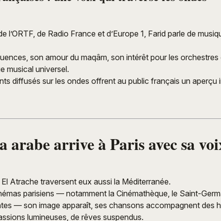
de l’ORTF, de Radio France et d’Europe 1, Farid parle de musi
nfluences, son amour du maqâm, son intérêt pour les orchestres
e musical universel.
ts diffusés sur les ondes offrent au public français un aperçu i
 arabe arrive à Paris avec sa voi
d El Atrache traversent eux aussi la Méditerranée.
inémas parisiens — notamment la Cinémathèque, le Saint-Germa
ntes — son image apparaît, ses chansons accompagnent des hi
passions lumineuses, de rêves suspendus.