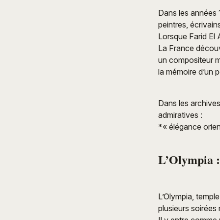
Dans les années 19
peintres, écrivai
Lorsque Farid El A
La France découvr
un compositeur mo
la mémoire d’un p
Dans les archives
admiratives :
*« élégance orien
L’Olympia :
L’Olympia, temple
plusieurs soirée