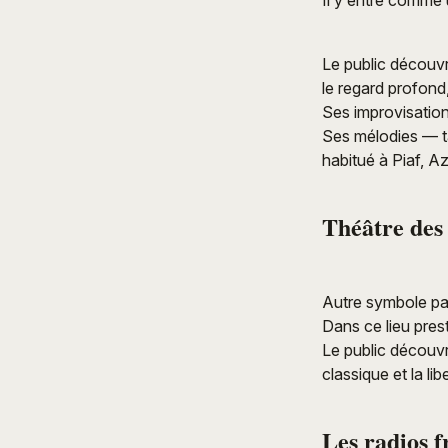
Il y entre comme 
Le public découv
le regard profond
Ses improvisations
Ses mélodies — ta
habitué à Piaf, A
Théâtre des 
Autre symbole pa
Dans ce lieu pres
Le public découvre
classique et la li
Les radios f