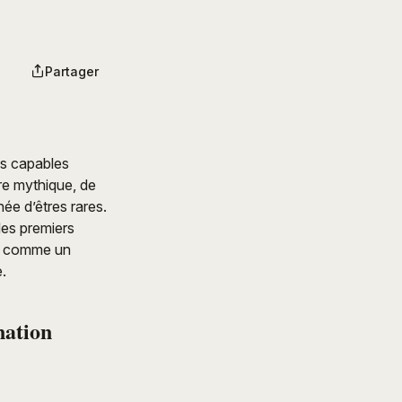
Partager
tes capables
ire mythique, de
gnée d’êtres rares.
des premiers
is comme un
e.
nation