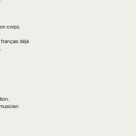
.
son corps.
français déjà
.
tion.
 musicien