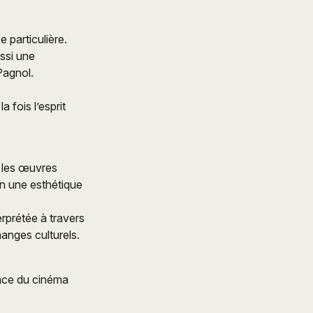
 particulière.
ussi une
Pagnol.
 fois l’esprit
c les œuvres
 en une esthétique
erprétée à travers
anges culturels.
ance du cinéma