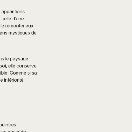
 apparitions
 celle d’une
ble remonter aux
lans mystiques de
ans le paysage
oi, elle conserve
sible. Comme si sa
 intériorité
peintres
çaise possède