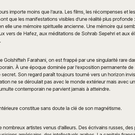
ours importe moins que l’aura. Les films, les récompenses et les
ont que les manifestations visibles d’une réalité plus profonde :
n elle une mémoire spirituelle ancienne. Une mémoire qui sem
aux vers de Hafez, aux méditations de Sohrab Sepehri et aux é
.
 Golshifteh Farahani, on est frappé par une singularité rare d
porain. À une époque dominée par l’exposition permanente de s
secret. Son regard paraît toujours tourné vers un horizon invi
ation ne se déroulait pas avec le monde extérieur mais avec une
umulte contemporain ne parvient jamais à atteindre.
ntérieure constitue sans doute la clé de son magnétisme.
de nombreux artistes venus d’ailleurs. Des écrivains russes, des 
siciens américains, des intellectuels arabes. La capitale fran