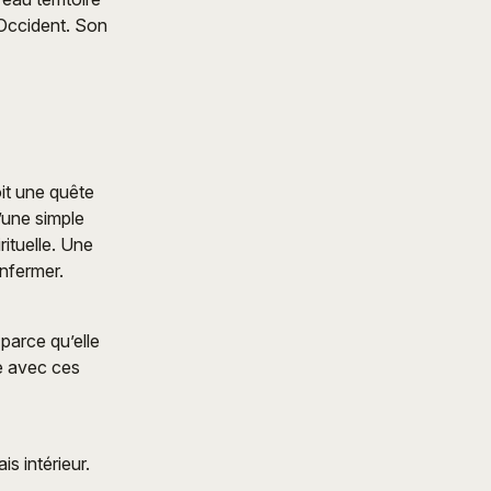
n Occident. Son
it une quête
d’une simple
ituelle. Une
enfermer.
parce qu’elle
e avec ces
s intérieur.