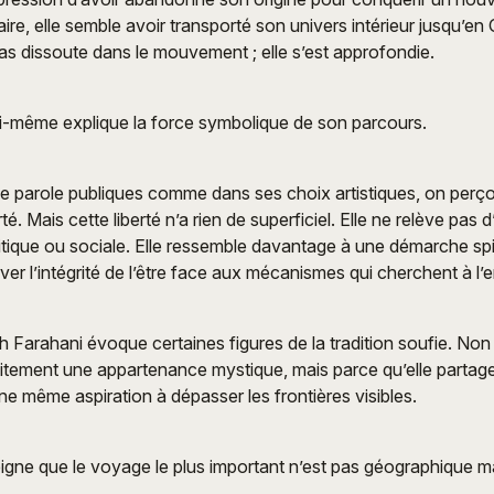
aire, elle semble avoir transporté son univers intérieur jusqu’e
 pas dissoute dans le mouvement ; elle s’est approfondie.
soi-même explique la force symbolique de son parcours.
e parole publiques comme dans ses choix artistiques, on perço
té. Mais cette liberté n’a rien de superficiel. Elle ne relève pas 
itique ou sociale. Elle ressemble davantage à une démarche spir
ver l’intégrité de l’être face aux mécanismes qui cherchent à l’
h Farahani évoque certaines figures de la tradition soufie. Non 
citement une appartenance mystique, mais parce qu’elle partag
ne même aspiration à dépasser les frontières visibles.
gne que le voyage le plus important n’est pas géographique mai