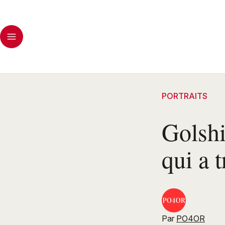
PORTRAITS
Golshi
qui a 
Par
PO4OR