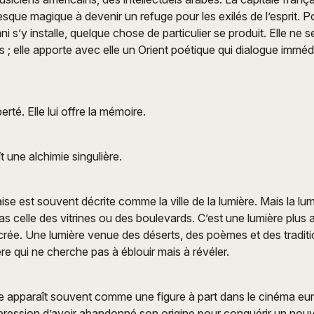
esque magique à devenir un refuge pour les exilés de l’esprit. P
i s’y installe, quelque chose de particulier se produit. Elle ne 
is ; elle apporte avec elle un Orient poétique qui dialogue imm
iberté. Elle lui offre la mémoire.
t une alchimie singulière.
ise est souvent décrite comme la ville de la lumière. Mais la lu
as celle des vitrines ou des boulevards. C’est une lumière plus 
crée. Une lumière venue des déserts, des poèmes et des traditio
ère qui ne cherche pas à éblouir mais à révéler.
le apparaît souvent comme une figure à part dans le cinéma eur
pression d’avoir abandonné son origine pour conquérir un nouve