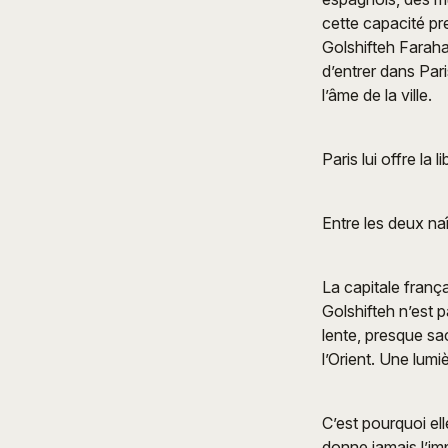
cette capacité pr
Golshifteh Farahan
d’entrer dans Par
l’âme de la ville.
Paris lui offre la l
Entre les deux naî
La capitale frança
Golshifteh n’est p
lente, presque sa
l’Orient. Une lumi
C’est pourquoi el
donne jamais l’im