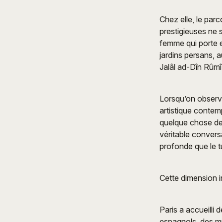
Chez elle, le parc
prestigieuses ne s
femme qui porte e
jardins persans, 
Jalâl ad-Dîn Rûmî
Lorsqu’on observe
artistique contem
quelque chose de 
véritable convers
profonde que le t
Cette dimension i
Paris a accueilli 
espagnols, des mu