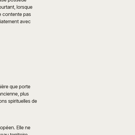
ourtant, lorsque
se contente pas
édiatement avec
mière que porte
ancienne, plus
ns spirituelles de
opéen. Elle ne
au territoire