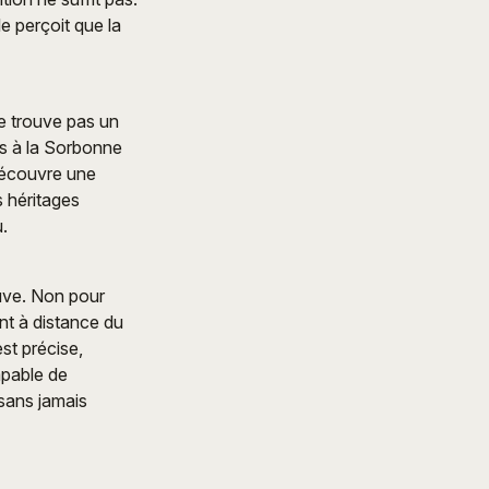
le perçoit que la
ne trouve pas un
es à la Sorbonne
 découvre une
s héritages
.
euve. Non pour
ent à distance du
st précise,
apable de
 sans jamais