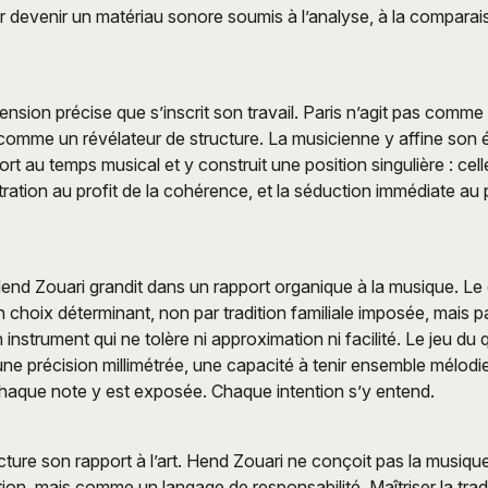
ur devenir un matériau sonore soumis à l’analyse, à la comparai
ension précise que s’inscrit son travail. Paris n’agit pas comme
s comme un révélateur de structure. La musicienne y affine son é
ort au temps musical et y construit une position singulière : celle
ration au profit de la cohérence, et la séduction immédiate au p
end Zouari grandit dans un rapport organique à la musique. L
choix déterminant, non par tradition familiale imposée, mais par
instrument qui ne tolère ni approximation ni facilité. Le jeu du
ne précision millimétrée, une capacité à tenir ensemble mélodi
haque note y est exposée. Chaque intention s’y entend.
ucture son rapport à l’art. Hend Zouari ne conçoit pas la musi
on, mais comme un langage de responsabilité. Maîtriser la tradit