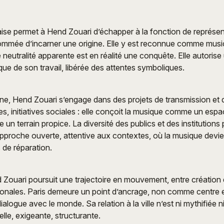
aise permet à Hend Zouari d’échapper à la fonction de représent
sommée d’incarner une origine. Elle y est reconnue comme musi
 neutralité apparente est en réalité une conquête. Elle autorise
ique de son travail, libérée des attentes symboliques.
ne, Hend Zouari s’engage dans des projets de transmission et d’
es, initiatives sociales : elle conçoit la musique comme un espa
e un terrain propice. La diversité des publics et des institutions
proche ouverte, attentive aux contextes, où la musique devien
 de réparation.
 Zouari poursuit une trajectoire en mouvement, entre création
ionales. Paris demeure un point d’ancrage, non comme centre e
ogue avec le monde. Sa relation à la ville n’est ni mythifiée ni
elle, exigeante, structurante.