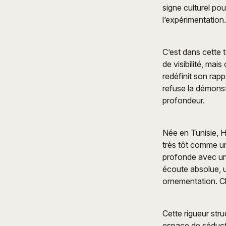
signe culturel po
l’expérimentation.
C’est dans cette t
de visibilité, mai
redéfinit son rapp
refuse la démonst
profondeur.
Née en Tunisie, H
très tôt comme un 
profonde avec un 
écoute absolue, u
ornementation. C
Cette rigueur str
espace de séducti