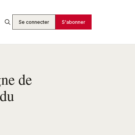
Se connecter
S'abonner
gne de
 du