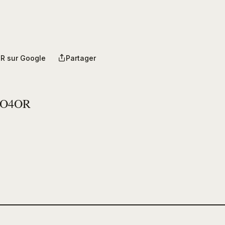
R sur Google
Partager
PO4OR