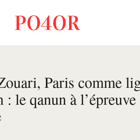
ouari, Paris comme li
n : le qanun à l’épreuve
e