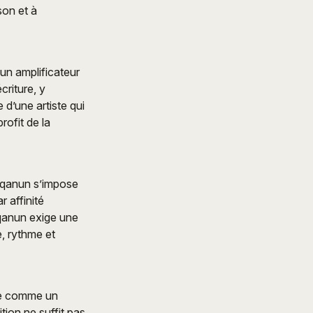
son et à
 un amplificateur
criture, y
 d’une artiste qui
rofit de la
e qanun s’impose
 affinité
 qanun exige une
e, rythme et
que comme un
ion ne suffit pas.