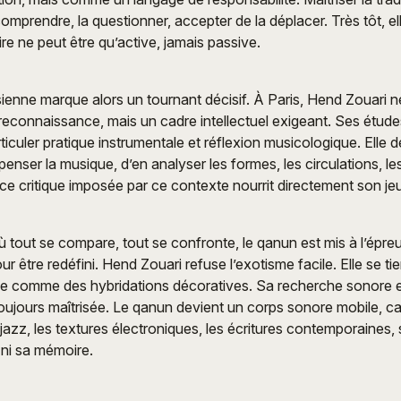
comprendre, la questionner, accepter de la déplacer. Très tôt, el
oire ne peut être qu’active, jamais passive.
sienne marque alors un tournant décisif. À Paris, Hend Zouari 
 reconnaissance, mais un cadre intellectuel exigeant. Ses étud
rticuler pratique instrumentale et réflexion musicologique. Elle
enser la musique, d’en analyser les formes, les circulations, le
nce critique imposée par ce contexte nourrit directement son jeu
où tout se compare, tout se confronte, le qanun est mis à l’épr
our être redéfini. Hend Zouari refuse l’exotisme facile. Elle se ti
ce comme des hybridations décoratives. Sa recherche sonore e
toujours maîtrisée. Le qanun devient un corps sonore mobile, c
 jazz, les textures électroniques, les écritures contemporaines,
 ni sa mémoire.