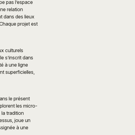
pe pas l’espace
une relation
nt dans des lieux
Chaque projet est
x culturels
le s’inscrit dans
té à une ligne
t superficielles,
dans le présent
xplorent les micro-
la tradition
cessus, joue un
ssignée à une