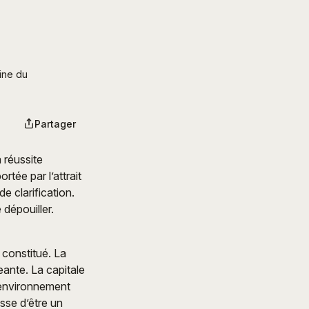
ne du 
Partager
 réussite
ortée par l’attrait
e clarification.
 dépouiller.
 constitué. La
geante. La capitale
t environnement
sse d’être un