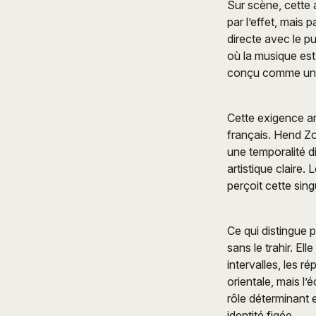
Sur scène, cette 
par l’effet, mais 
directe avec le p
où la musique es
conçu comme une 
Cette exigence ar
français. Hend Zou
une temporalité di
artistique claire.
perçoit cette singu
Ce qui distingue 
sans le trahir. El
intervalles, les ré
orientale, mais l
rôle déterminant 
identité figée.