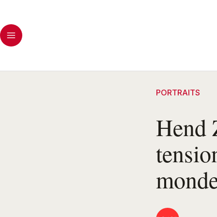
PORTRAITS
Hend Z
tensio
mond