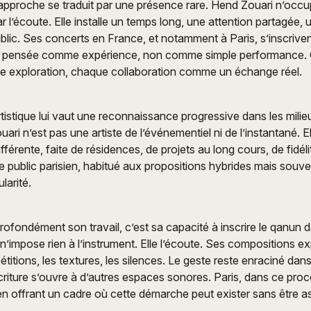
approche se traduit par une présence rare. Hend Zouari n’occu
par l’écoute. Elle installe un temps long, une attention partagée, 
ublic. Ses concerts en France, et notamment à Paris, s’inscrive
t pensée comme expérience, non comme simple performance. 
exploration, chaque collaboration comme un échange réel.
tistique lui vaut une reconnaissance progressive dans les milieu
ari n’est pas une artiste de l’événementiel ni de l’instantané. El
fférente, faite de résidences, de projets au long cours, de fidéli
 Le public parisien, habitué aux propositions hybrides mais souven
larité.
profondément son travail, c’est sa capacité à inscrire le qanun 
le n’impose rien à l’instrument. Elle l’écoute. Ses compositions e
pétitions, les textures, les silences. Le geste reste enraciné dans 
’écriture s’ouvre à d’autres espaces sonores. Paris, dans ce pro
en offrant un cadre où cette démarche peut exister sans être a