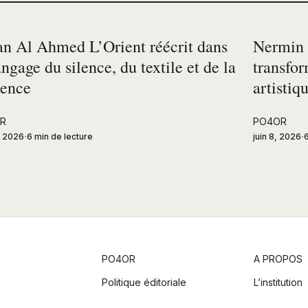
n Al Ahmed L’Orient réécrit dans
Nermin T
angage du silence, du textile et de la
transfor
sence
artistiq
R
PO4OR
2, 2026
6 min de lecture
juin 8, 2026
6
PO4OR
A PROPOS
Politique éditoriale
L’institution