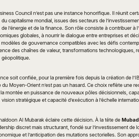
siness Council n’est pas une instance honorifique. Il réunit cer
s du capitalisme mondial, issues des secteurs de l’investissement,
 de l’énergie et de la finance. Son rôle consiste à contribuer à 
miques globales, à nourrir le dialogue entre entreprises et déci
 modèles de gouvernance compatibles avec les défis contempor
lience des chaînes de valeur, transformations technologiques, r
é géopolitique.
ce soit confiée, pour la première fois depuis la création de l’I
e du Moyen-Orient n’est pas un hasard. Ce choix reflète une 
 de la montée en puissance de nouveaux pôles décisionnels, cap
 vision stratégique et capacité d’exécution à l’échelle internatio
aldoon Al Mubarak éclaire cette décision. À la tête de
Mubad
ership discret mais structurant, fondé sur l’investissement de l
conomique et l’anticipation des mutations sectorielles. Son appr