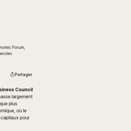
nomic Forum, 
rcles 
Partager
siness Council
passe largement
ique plus
omique, où le
 capitaux pour