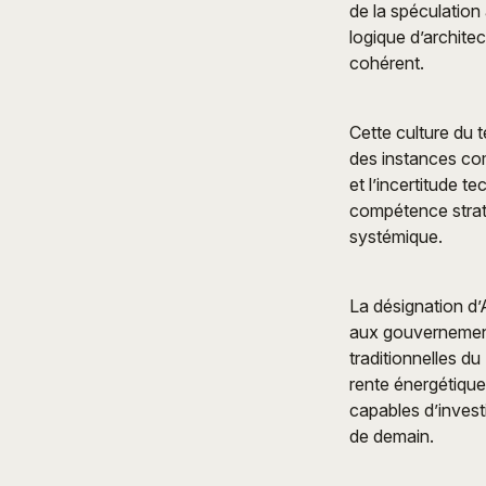
de la spéculation 
logique d’archit
cohérent.
Cette culture du 
des instances com
et l’incertitude 
compétence stratég
systémique.
La désignation d
aux gouvernements
traditionnelles d
rente énergétique
capables d’investi
de demain.