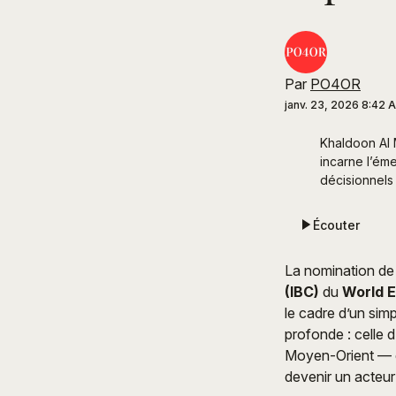
Par
PO4OR
janv. 23, 2026 8:42 
Khaldoon Al 
incarne l’ém
décisionnel
Écouter
La nomination d
(IBC)
du
World 
le cadre d’un sim
profonde : celle 
Moyen-Orient — et
devenir un acteur 