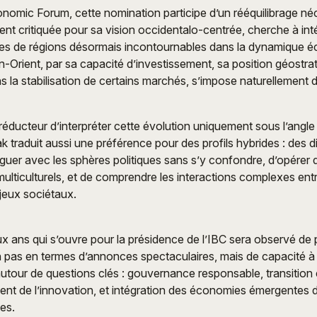
nomic Forum, cette nomination participe d’un rééquilibrage né
vent critiquée pour sa vision occidentalo-centrée, cherche à int
ues de régions désormais incontournables dans la dynamique 
-Orient, par sa capacité d’investissement, sa position géostra
ns la stabilisation de certains marchés, s’impose naturellement 
s réducteur d’interpréter cette évolution uniquement sous l’angl
k traduit aussi une préférence pour des profils hybrides : des d
guer avec les sphères politiques sans s’y confondre, d’opérer
lticulturels, et de comprendre les interactions complexes entr
jeux sociétaux.
 ans qui s’ouvre pour la présidence de l’IBC sera observé de 
 pas en termes d’annonces spectaculaires, mais de capacité à 
utour de questions clés : gouvernance responsable, transition
ment de l’innovation, et intégration des économies émergentes 
es.