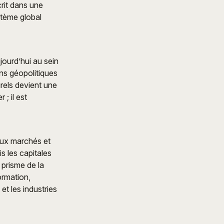
crit dans une
stème global
jourd’hui au sein
ons géopolitiques
urels devient une
; il est
aux marchés et
s les capitales
 prisme de la
ormation,
 et les industries