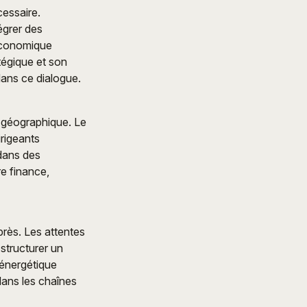
cessaire.
égrer des
économique
tégique et son
dans ce dialogue.
e géographique. Le
irigeants
 dans des
e finance,
près. Les attentes
structurer un
 énergétique
dans les chaînes