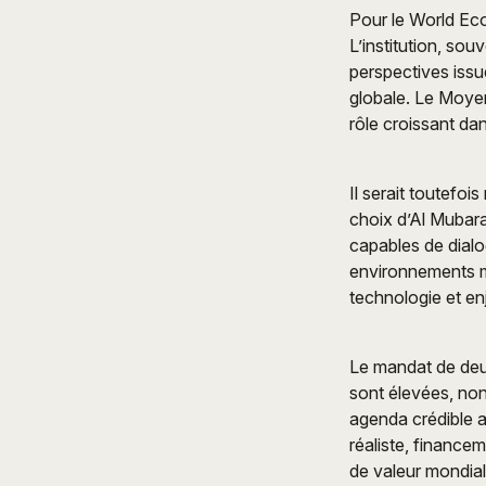
Pour le World Eco
L’institution, sou
perspectives iss
globale. Le Moyen
rôle croissant da
Il serait toutefoi
choix d’Al Mubara
capables de dialo
environnements mu
technologie et en
Le mandat de deux
sont élevées, non
agenda crédible a
réaliste, finance
de valeur mondial