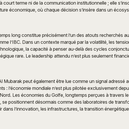
à court terme ni de la communication institutionnelle ; elle s’ins
ecture économique, où chaque décision s’insère dans un écosy
temps long constitue précisément l’un des atouts recherchés au
me l’IBC. Dans un contexte marqué par la volatilité, les tensi
technologique, la capacité à penser au-delà des cycles conjonct
ique rare. Le leadership attendu n’est plus seulement financier 
’Al Mubarak peut également être lue comme un signal adressé 
 : l’économie mondiale n’est plus pilotée exclusivement depui
u Nord. Les économies du Golfe, longtemps perçues à travers le
, se positionnent désormais comme des laboratoires de transf
r dans l’innovation, les infrastructures, la transition énergétique