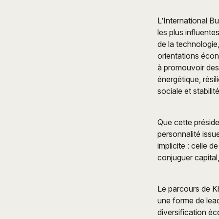
L’International Bu
les plus influente
de la technologie,
orientations écono
à promouvoir des
énergétique, rési
sociale et stabilit
Que cette présiden
personnalité issu
implicite : celle
conjuguer capital,
Le parcours de Kh
une forme de lead
diversification é