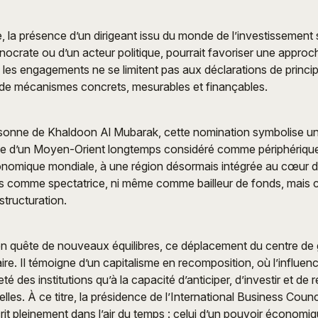
 la présence d’un dirigeant issu du monde de l’investissement s
nocrate ou d’un acteur politique, pourrait favoriser une appro
es engagements ne se limitent pas aux déclarations de princip
e mécanismes concrets, mesurables et finançables.
rsonne de Khaldoon Al Mubarak, cette nomination symbolise une
e d’un Moyen-Orient longtemps considéré comme périphérique
omique mondiale, à une région désormais intégrée au cœur 
us comme spectatrice, ni même comme bailleur de fonds, mais
structuration.
 quête de nouveaux équilibres, ce déplacement du centre de gr
ire. Il témoigne d’un capitalisme en recomposition, où l’influe
é des institutions qu’à la capacité d’anticiper, d’investir et de re
lles. À ce titre, la présidence de l’International Business Coun
rit pleinement dans l’air du temps : celui d’un pouvoir économ