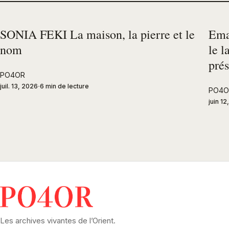
SONIA FEKI La maison, la pierre et le
Ema
nom
le l
pré
PO4OR
juil. 13, 2026
6 min de lecture
PO4O
juin 1
Les archives vivantes de l’Orient.