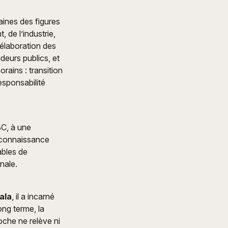
taines des figures
 de l’industrie,
l’élaboration des
deurs publics, et
ains : transition
esponsabilité
BC, à une
reconnaissance
ables de
nale.
ala
, il a incarné
ong terme, la
oche ne relève ni