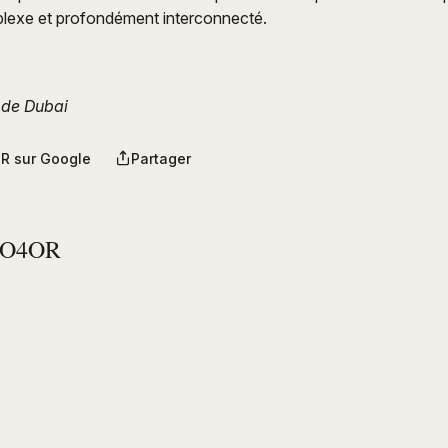
mplexe et profondément interconnecté.
 de Dubai
R sur Google
Partager
PO4OR