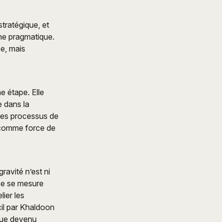
tratégique, et
che pragmatique.
e, mais
 étape. Elle
 dans la
des processus de
 comme force de
avité n’est ni
nce se mesure
lier les
cil par Khaldoon
ique devenu