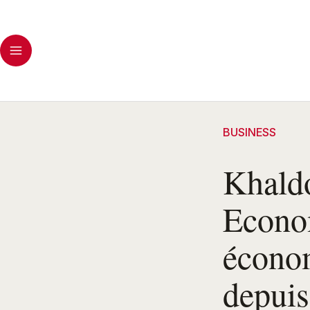
BUSINESS
Khald
Econom
économ
depuis