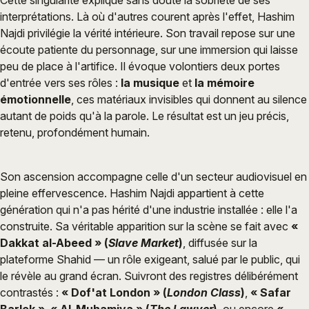
interprétations. Là où d'autres courent après l'effet, Hashim
Najdi privilégie la vérité intérieure. Son travail repose sur une
écoute patiente du personnage, sur une immersion qui laisse
peu de place à l'artifice. Il évoque volontiers deux portes
d'entrée vers ses rôles :
la musique
et
la mémoire
émotionnelle
, ces matériaux invisibles qui donnent au silence
autant de poids qu'à la parole. Le résultat est un jeu précis,
retenu, profondément humain.
Son ascension accompagne celle d'un secteur audiovisuel en
pleine effervescence. Hashim Najdi appartient à cette
génération qui n'a pas hérité d'une industrie installée : elle l'a
construite. Sa véritable apparition sur la scène se fait avec
«
Dakkat al-Abeed » (
Slave Market
)
, diffusée sur la
plateforme Shahid — un rôle exigeant, salué par le public, qui
le révèle au grand écran. Suivront des registres délibérément
contrastés :
« Dof'at London » (
London Class
)
,
« Safar
Barlek »
,
« Al-Muhamiya » (
The Lawyer
)
, ou encore
«