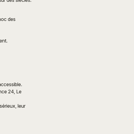
sur des siècles.
choc des
ent.
accessible.
ance 24, Le
érieux, leur