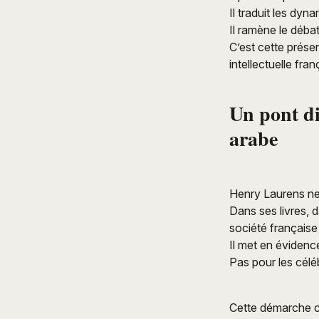
Il traduit les d
Il ramène le débat
C’est cette présen
intellectuelle fr
Un pont di
arabe
Henry Laurens ne 
Dans ses livres, d
société française
Il met en évidence
Pas pour les célé
Cette démarche c