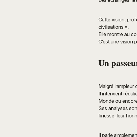
Les échanges, les 
Cette vision, pro
civilisations ».
Elle montre au con
C’est une vision p
Un passeur
Malgré l’ampleur 
Il intervient régu
Monde ou encore 
Ses analyses sont
finesse, leur honn
Il parle simplemen