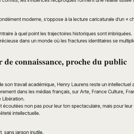
conflits, les influences réciproques forment une réalité tissée 
fondément moderne, s’oppose à la lecture caricaturale d’un « 
traire à quel point les trajectoires historiques sont imbriquées.
récieuse dans un monde où les fractures identitaires se multipli
 de connaissance, proche du public
de son travail académique, Henry Laurens reste un intellectuel 
lièrement dans les médias français, sur Arte, France Culture, Fr
Libération.
 écoutées non pas pour leur ton spectaculaire, mais pour leur s
êteté intellectuelle.
t, sans jargon inutile.