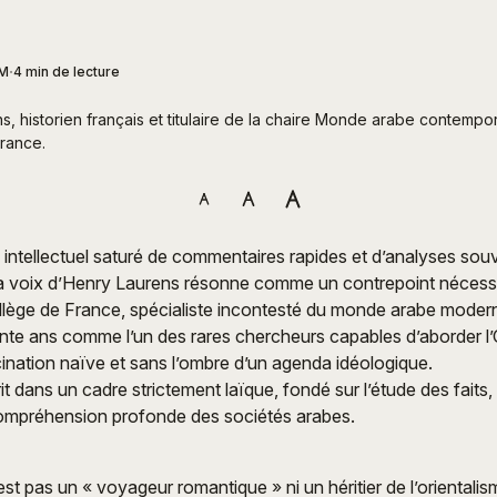
PM
4 min de lecture
, historien français et titulaire de la chaire Monde arabe contempor
rance.
ntellectuel saturé de commentaires rapides et d’analyses sou
la voix d’Henry Laurens résonne comme un contrepoint nécessai
lège de France, spécialiste incontesté du monde arabe moderne
ente ans comme l’un des rares chercheurs capables d’aborder l’
cination naïve et sans l’ombre d’un agenda idéologique.
rit dans un cadre strictement laïque, fondé sur l’étude des faits,
ompréhension profonde des sociétés arabes.
t pas un « voyageur romantique » ni un héritier de l’orientalisme