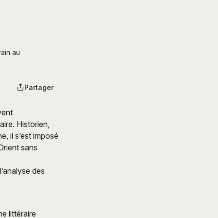
ain au 
Partager
vent
re. Historien,
, il s’est imposé
Orient sans
 l’analyse des
 littéraire