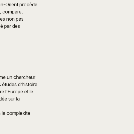
yen-Orient procède
t, compare,
abes non pas
é par des
mme un chercheur
 études d’histoire
re l’Europe et le
dée sur la
à la complexité