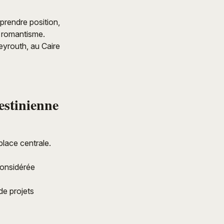
 prendre position,
s romantisme.
Beyrouth, au Caire
estinienne
place centrale.
considérée
de projets