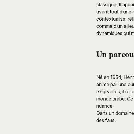
classique. Il appa
avant tout d’une m
contextualise, rel
comme d’un aille
dynamiques qui mé
Un parcou
Né en 1954, Henr
animé par une cur
exigeantes, il rej
monde arabe. Ce qu
nuance.
Dans un domaine s
des faits.