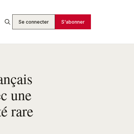
Se connecter
S'abonner
ançais
ec une
té rare