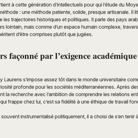
rtient à cette génération d’intellectuels pour qui l’étude du Mo
éthode : une méthode patiente, solide, presque artisanale. Il li
ie les trajectoires historiques et politiques. Il parle des pays ar
urs lointain, mais comme d’un espace humain complexe, travers
ritent d’être comprises plutôt que jugées.
rs façonné par l’exigence académique
y Laurens s’impose assez tôt dans le monde universitaire co
iosité profonde pour les sociétés méditerranéennes. Après des
oint la recherche avec l’ambition de comprendre les relations ent
i frappe chez lui, c’est sa fidélité à une éthique de travail fon
ouvent instrumentalisé politiquement, il a choisi de s’en tenir 