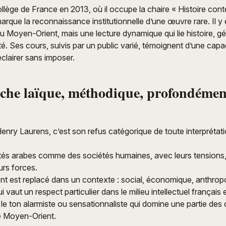
llège de France en 2013, où il occupe la chaire « Histoire co
rque la reconnaissance institutionnelle d’une œuvre rare. Il 
du Moyen-Orient, mais une lecture dynamique qui lie histoire, gé
é. Ses cours, suivis par un public varié, témoignent d’une capa
 éclairer sans imposer.
che laïque, méthodique, profondéme
Henry Laurens, c’est son refus catégorique de toute interprétati
iétés arabes comme des sociétés humaines, avec leurs tensions,
urs forces.
 est replacé dans un contexte : social, économique, anthrop
 vaut un respect particulier dans le milieu intellectuel français e
 le ton alarmiste ou sensationnaliste qui domine une partie des
e Moyen-Orient.