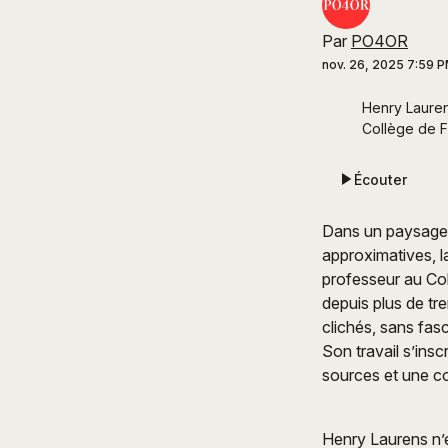
Par
PO4OR
nov. 26, 2025 7:59 
Henry Laurens
Collège de F
Écouter
Dans un paysage i
approximatives, 
professeur au Col
depuis plus de tr
clichés, sans fas
Son travail s’insc
sources et une c
Henry Laurens n’es