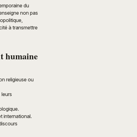
ntemporaine du
y enseigne non pas
opolitique,
cité à transmettre
nt humaine
on religieuse ou
 leurs
ologique.
t international.
 discours